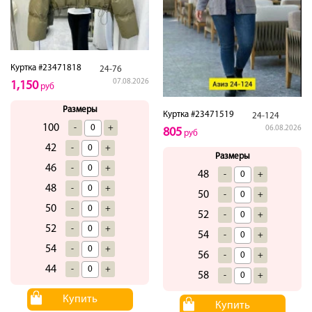
Куртка #23471818
24-76
07.08.2026
1,150
руб
Размеры
Куртка #23471519
24-124
100
-
+
06.08.2026
805
руб
42
-
+
Размеры
46
-
+
48
-
+
48
-
+
50
-
+
50
-
+
52
-
+
52
-
+
54
-
+
54
-
+
56
-
+
44
-
+
58
-
+
Купить
Купить