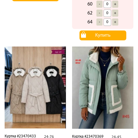
60
-
+
62
-
+
64
-
+
Купить
Куртка #23470433
Куртка #23470369
24-76
24-45