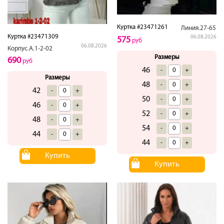
Куртка #23471261
Линия.27-65
Куртка #23471309
06.08.2026
575
руб
06.08.2026
Корпус.А.1-2-02
Размеры
690
руб
46
-
+
Размеры
48
-
+
42
-
+
50
-
+
46
-
+
52
-
+
48
-
+
54
-
+
44
-
+
44
-
+
Купить
Купить