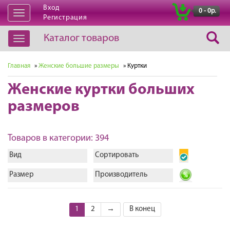
Вход
|
0 - 0р.
Открыть
Регистрация
навигацию
Каталог товаров
Открыть
навигацию
Главная
»
Женские большие размеры
» Куртки
Женские куртки больших
размеров
Товаров в категории: 394
Вид
Сортировать
Размер
Производитель
1
2
→
В конец