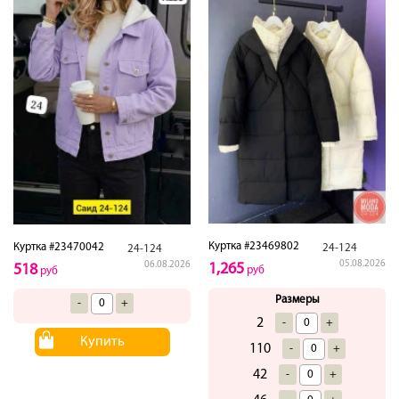
Куртка #23469802
Куртка #23470042
24-124
24-124
05.08.2026
06.08.2026
1,265
518
руб
руб
Размеры
-
+
2
-
+
Купить
110
-
+
42
-
+