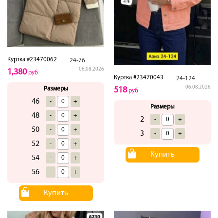
Куртка #23470062
24-76
06.08.2026
1,380
руб
Куртка #23470043
24-124
06.08.2026
518
Размеры
руб
46
-
+
Размеры
48
-
+
2
-
+
50
-
+
3
-
+
52
-
+
Купить
54
-
+
56
-
+
Купить