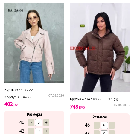
Куртка #23472221
07.08.2026
Корпус.А.2А-66
Куртка #23472006
24-76
402
руб
07.08.2026
748
руб
Размеры
Размеры
40
-
+
46
-
+
42
-
+
-
+