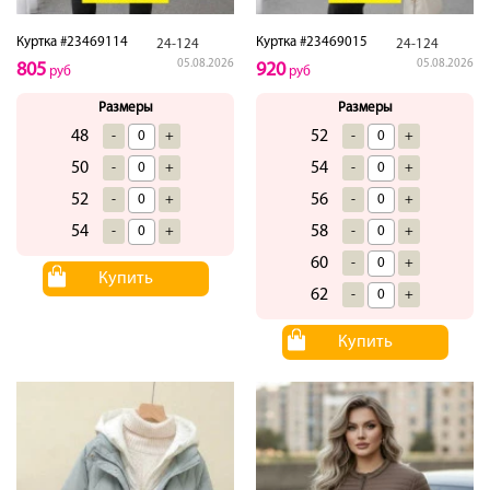
Куртка #23469114
Куртка #23469015
24-124
24-124
05.08.2026
05.08.2026
805
920
руб
руб
Размеры
Размеры
48
52
-
+
-
+
50
54
-
+
-
+
52
56
-
+
-
+
54
58
-
+
-
+
60
-
+
Купить
62
-
+
Купить