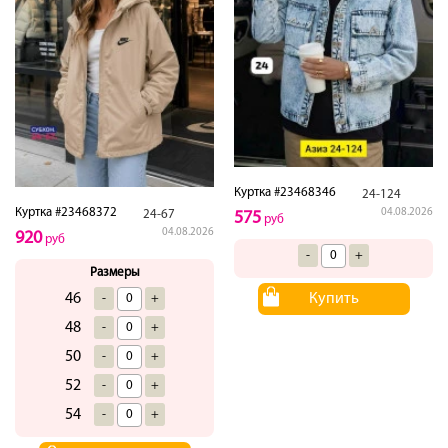
Куртка #23468346
24-124
Куртка #23468372
04.08.2026
24-67
575
руб
04.08.2026
920
руб
-
+
Размеры
46
Купить
-
+
48
-
+
50
-
+
52
-
+
54
-
+