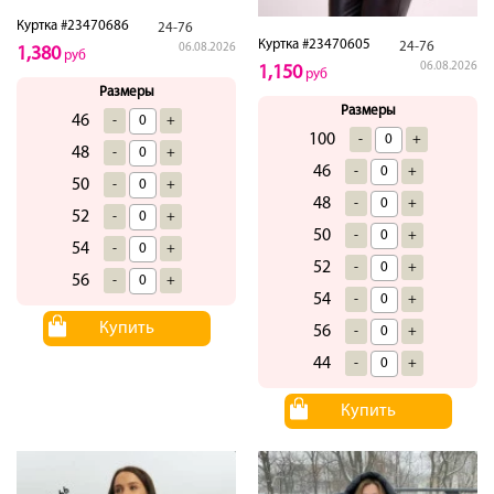
Куртка #23470686
24-76
Куртка #23470605
24-76
06.08.2026
1,380
руб
06.08.2026
1,150
руб
Размеры
Размеры
46
-
+
100
-
+
48
-
+
46
-
+
50
-
+
48
-
+
52
-
+
50
-
+
54
-
+
52
-
+
56
-
+
54
-
+
Купить
56
-
+
44
-
+
Купить