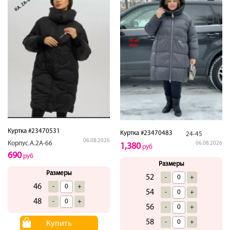
Куртка #23470531
Куртка #23470483
24-45
06.08.2026
Корпус.А.2А-66
06.08.2026
1,380
руб
690
руб
Размеры
Размеры
52
-
+
46
-
+
54
-
+
48
-
+
56
-
+
58
-
+
Купить