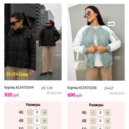
Куртка #23470304
Куртка #23470266
24-124
24-67
06.08.2026
06.08.2026
920
690
руб
руб
Размеры
Размеры
46
-
+
46
-
+
48
-
+
48
-
+