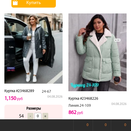
Купить
Куртка #23468289
24-67
04.08.2026
1,150
Куртка #23468226
руб
04.08.2026
Линия.24-109
Размеры
862
руб
54
-
+
Размеры
56
-
+
0
0
0
48
-
+