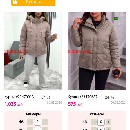
Купить
Куртка #23470913
Куртка #23470687
24-76
24-76
06.08.2026
06.08.2026
1,035
575
руб
руб
Размеры
Размеры
46
46
-
+
-
+