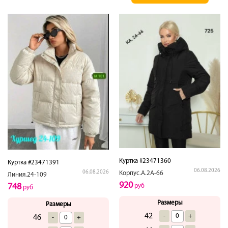
Куртка #23471360
Куртка #23471391
06.08.2026
06.08.2026
Корпус.А.2А-66
Линия.24-109
920
748
руб
руб
Размеры
Размеры
42
-
+
46
-
+