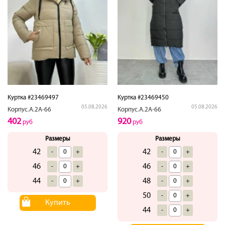
Куртка #23469497
Куртка #23469450
05.08.2026
05.08.2026
Корпус.А.2А-66
Корпус.А.2А-66
402
920
руб
руб
Размеры
Размеры
42
42
-
+
-
+
46
46
-
+
-
+
44
48
-
+
-
+
50
-
+
Купить
44
-
+