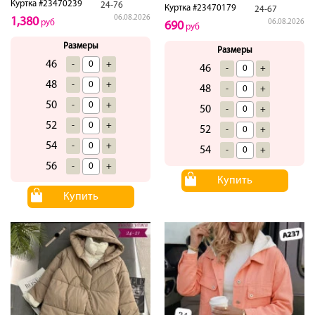
Куртка #23470239
24-76
Куртка #23470179
24-67
06.08.2026
1,380
руб
06.08.2026
690
руб
Размеры
Размеры
46
-
+
46
-
+
48
-
+
48
-
+
50
-
+
50
-
+
52
-
+
52
-
+
54
-
+
54
-
+
56
-
+
Купить
Купить