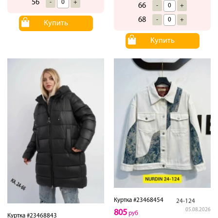
56
-
+
66
-
+
68
-
+
Купить
Купить
Куртка #23468454
24-124
05.08.2026
805
руб
Куртка #23468843