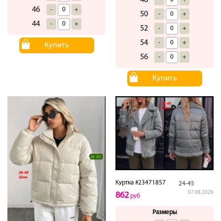
48
46
-
+
50
-
+
44
-
+
52
-
+
54
-
+
Купить
56
-
+
Купить
Куртка #23471857
24-45
07.08.2026
862
руб
Размеры