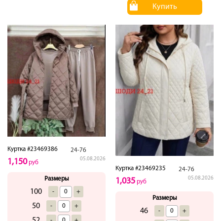
Купить
Куртка #23469386
24-76
05.08.2026
1,150
руб
Куртка #23469235
24-76
05.08.2026
Размеры
1,035
руб
100
-
+
Размеры
50
-
+
46
-
+
52
-
+