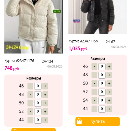
Куртка #23471159
24-67
06.08.2026
1,035
руб
Размеры
Куртка #23471176
24-124
46
-
+
06.08.2026
748
руб
48
-
+
Размеры
50
-
+
46
-
+
52
-
+
48
-
+
54
-
+
50
-
+
44
-
+
52
-
+
44
-
+
Купить