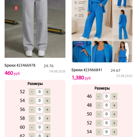
Брюки #23466978
24-76
Брюки #23466841
24-67
04.08.2026
460
руб
03.08.2026
1,380
руб
Размеры
Размеры
52
-
+
46
-
+
54
-
+
48
-
+
56
-
+
50
-
+
58
-
+
52
-
+
60
-
+
54
-
+
62
-
+