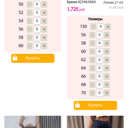
Брюки #23463604
Линия.27-65
50
-
+
01.08.2026
1,725
руб
52
-
+
Размеры
54
-
+
150
-
+
56
-
+
56
-
+
58
-
+
58
-
+
60
-
+
60
-
+
Купить
62
-
+
64
-
+
66
-
+
68
-
+
70
-
+
Купить