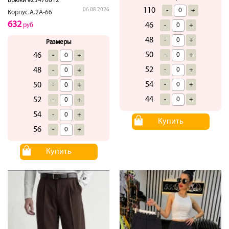
Брюки #23470612
110
-
+
06.08.2026
Корпус.А.2А-66
632
46
-
+
руб
48
-
+
Размеры
50
-
+
46
-
+
52
-
+
48
-
+
54
-
+
50
-
+
44
-
+
52
-
+
54
-
+
Купить
56
-
+
Купить