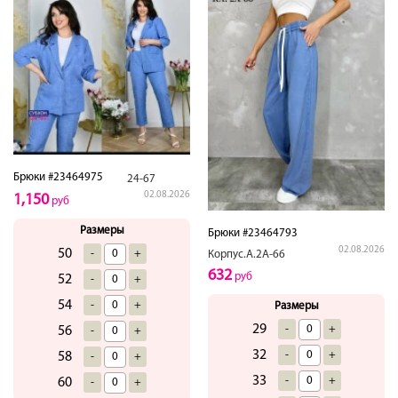
Брюки #23464975
24-67
02.08.2026
1,150
руб
Размеры
Брюки #23464793
02.08.2026
50
-
+
Корпус.А.2А-66
632
руб
52
-
+
54
-
+
Размеры
29
-
+
56
-
+
32
-
+
58
-
+
33
-
+
60
-
+