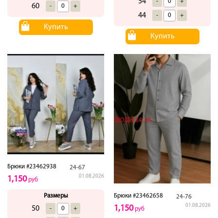
54
-
+
60
-
+
44
-
+
Купить
Купить
Брюки #23462938
24-67
01.08.2026
1,150
руб
Брюки #23462658
Размеры
24-76
01.08.2026
1,150
50
-
+
руб