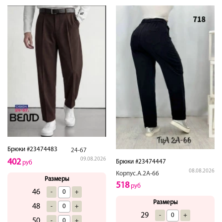
Брюки #23474483
24-67
09.08.2026
402
Брюки #23474447
руб
08.08.2026
Корпус.А.2А-66
Размеры
518
руб
46
-
+
Размеры
48
-
+
29
-
+
50
-
+