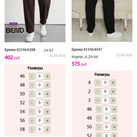
Брюки #23464047
Брюки #23464288
24-67
02.08.2026
02.08.2026
Корпус.А.2А-66
402
руб
575
руб
Размеры
Размеры
46
-
+
4
-
+
48
-
+
2
-
+
50
-
+
3
-
+
52
-
+
46
-
+
54
-
+
48
-
+
56
-
+
50
-
+
58
-
+
52
-
+