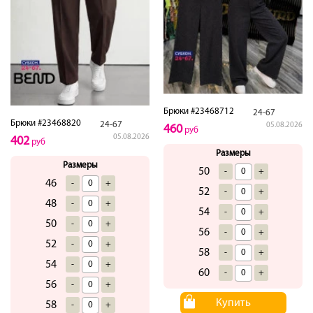
Брюки #23468712
24-67
Брюки #23468820
24-67
05.08.2026
460
руб
05.08.2026
402
руб
Размеры
Размеры
50
-
+
46
-
+
52
-
+
48
-
+
54
-
+
50
-
+
56
-
+
52
-
+
58
-
+
54
-
+
60
-
+
56
-
+
Купить
58
-
+