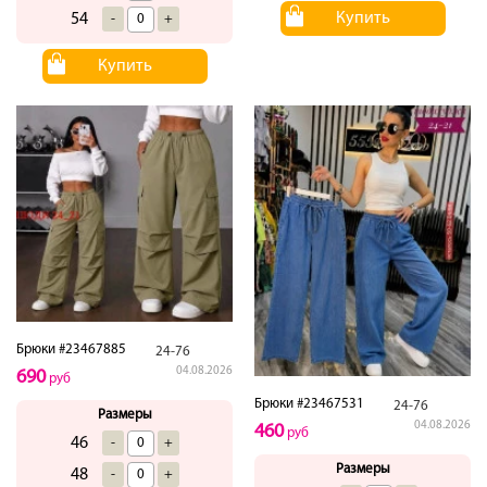
Купить
54
-
+
Купить
Брюки #23467885
24-76
04.08.2026
690
руб
Брюки #23467531
24-76
Размеры
04.08.2026
460
руб
46
-
+
Размеры
48
-
+