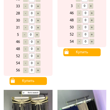
3
-
+
33
-
+
46
-
+
28
-
+
48
-
+
30
-
+
50
-
+
31
-
+
52
-
+
5
-
+
54
-
+
46
-
+
48
-
+
Купить
52
-
+
54
-
+
56
-
+
Купить