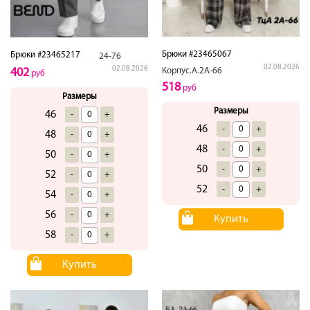
Брюки #23465067
Брюки #23465217
24-76
02.08.2026
02.08.2026
Корпус.А.2А-66
402
руб
518
руб
Размеры
Размеры
46
-
+
46
-
+
48
-
+
48
-
+
50
-
+
50
-
+
52
-
+
52
-
+
54
-
+
56
-
+
Купить
58
-
+
Купить