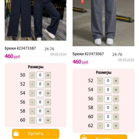
Брюки #23473387
24-76
Брюки #23473067
24-76
08.08.2026
460
руб
08.08.2026
460
руб
Размеры
Размеры
50
-
+
52
-
+
52
-
+
54
-
+
54
-
+
56
-
+
56
-
+
58
-
+
58
-
+
60
-
+
60
-
+
62
-
+
Купить