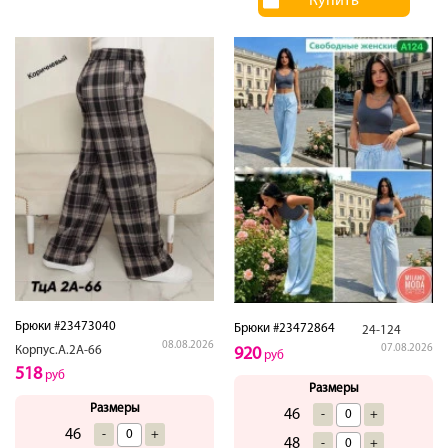
Купить
Брюки #23473040
Брюки #23472864
24-124
08.08.2026
07.08.2026
Корпус.А.2А-66
920
руб
518
руб
Размеры
Размеры
46
-
+
46
-
+
48
-
+