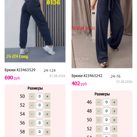
Брюки #23463529
24-124
Брюки #23463242
01.08.2026
24-76
690
руб
01.08.2026
402
руб
Размеры
Размеры
50
-
+
46
-
+
52
-
+
48
-
+
54
-
+
50
-
+
56
-
+
52
-
+
58
-
+