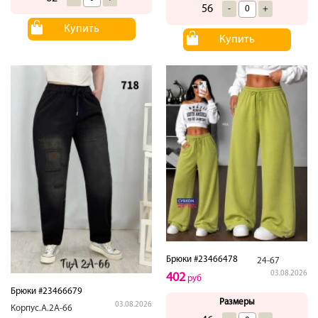
56
-
+
Купить
Купить
Брюки #23466478
24-67
03.08.2026
402
руб
Брюки #23466679
Размеры
03.08.2026
Корпус.А.2А-66