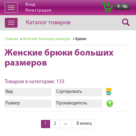
Вход
|
0 - 0р.
Открыть
Регистрация
навигацию
Каталог товаров
Открыть
навигацию
Главная
»
Женские большие размеры
» Брюки
Женские брюки больших
размеров
Товаров в категории: 133
Вид
Сортировать
Размер
Производитель
1
2
→
В конец