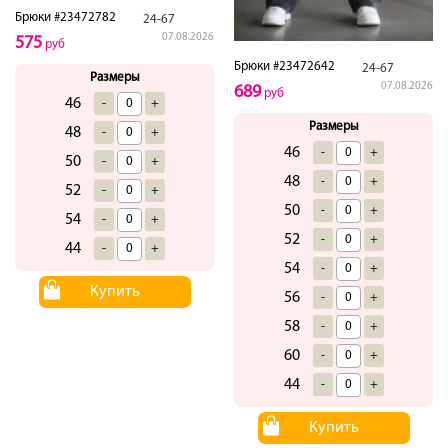
Брюки #23472782
24-67
07.08.2026
575
руб
Брюки #23472642
24-67
Размеры
07.08.2026
689
руб
46
-
+
Размеры
48
-
+
46
-
+
50
-
+
48
-
+
52
-
+
50
-
+
54
-
+
52
-
+
44
-
+
54
-
+
Купить
56
-
+
58
-
+
60
-
+
44
-
+
Купить