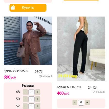
Купить
Брюки #23468590
24-76
05.08.2026
690
руб
Размеры
Брюки #23468241
24-124
48
-
+
04.08.2026
460
руб
50
-
+
-
+
52
-
+