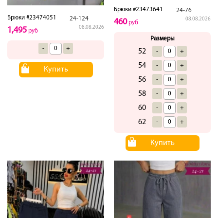
Брюки #23473641
24-76
Брюки #23474051
24-124
08.08.2026
460
руб
08.08.2026
1,495
руб
Размеры
-
+
52
-
+
54
-
+
Купить
56
-
+
58
-
+
60
-
+
62
-
+
Купить