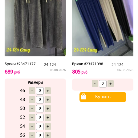
Брюки #23471177
Брюки #23471098
24-124
24-124
06.08.2026
06.08.2026
689
805
руб
руб
Размеры
-
+
46
-
+
Купить
48
-
+
50
-
+
52
-
+
54
-
+
56
-
+