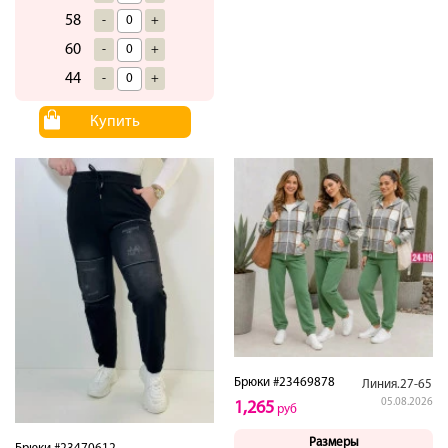
58
-
+
60
-
+
44
-
+
Купить
Брюки #23469878
Линия.27-65
05.08.2026
1,265
руб
Размеры