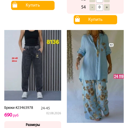
Купить
54
-
+
Купить
Брюки #23463978
24-45
02.08.2026
690
руб
Размеры