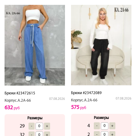
Брюки #23472089
Брюки #23472615
07.08.2026
07.08.2026
Корпус.А.2А-66
Корпус.А.2А-66
575
632
руб
руб
Размеры
Размеры
4
-
+
29
-
+
2
-
+
32
-
+