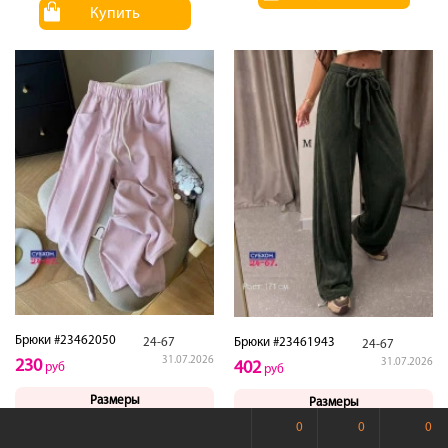
Купить
Брюки #23462050
Брюки #23461943
24-67
24-67
31.07.2026
31.07.2026
230
402
руб
руб
Размеры
Размеры
42
-
+
46
0
0
0
-
+