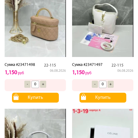
Сумка #23471498
Сумка #23471497
22-115
22-115
06.08.2026
06.08.2026
1,150
1,150
руб
руб
-
+
-
+
Купить
Купить