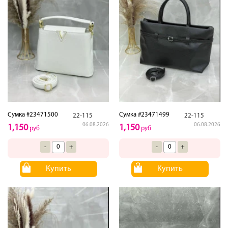
Сумка #23471500
Сумка #23471499
22-115
22-115
06.08.2026
06.08.2026
1,150
1,150
руб
руб
-
+
-
+
Купить
Купить