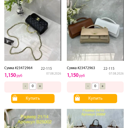
Сумка #23472964
Сумка #23472963
22-115
22-115
07.08.2026
07.08.2026
1,150
1,150
руб
руб
-
+
-
+
Купить
Купить