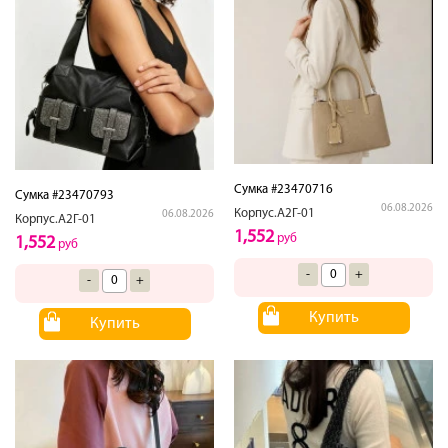
Сумка #23470716
Сумка #23470793
06.08.2026
Корпус.А2Г-01
06.08.2026
Корпус.А2Г-01
1,552
руб
1,552
руб
-
+
-
+
Купить
Купить