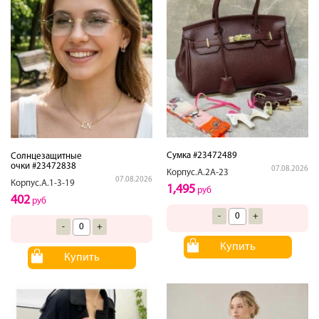
Сумка #23472489
Солнцезащитные
очки #23472838
07.08.2026
Корпус.А.2А-23
07.08.2026
Корпус.А.1-3-19
1,495
руб
402
руб
-
+
-
+
Купить
Купить