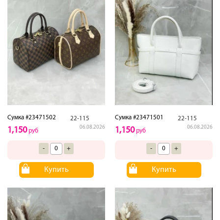
Сумка #23471502
Сумка #23471501
22-115
22-115
06.08.2026
06.08.2026
1,150
1,150
руб
руб
-
+
-
+
Купить
Купить