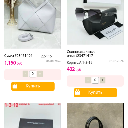
Солнцезащитные
очки #23471417
Сумка #23471496
22-115
06.08.2026
06.08.2026
1,150
Корпус.А.1-3-19
руб
402
руб
-
+
-
+
Купить
Купить