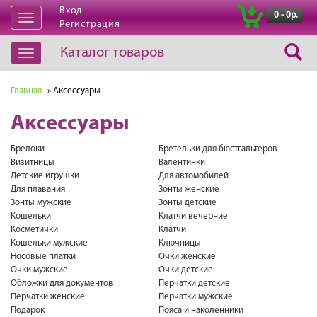
Вход
|
0 - 0р.
Открыть
Регистрация
навигацию
Каталог товаров
Открыть
навигацию
Главная
» Аксессуары
Аксессуары
Брелоки
Бретельки для бюстгальтеров
Визитницы
Валентинки
Детские игрушки
Для автомобилей
Для плавания
Зонты женские
Зонты мужские
Зонты детские
Кошельки
Клатчи вечерние
Косметички
Клатчи
Кошельки мужские
Ключницы
Носовые платки
Очки женские
Очки мужские
Очки детские
Обложки для документов
Перчатки детские
Перчатки женские
Перчатки мужские
Подарок
Пояса и наколенники