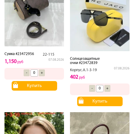
Сумка #23472956
22-115
Солнцезащитные
07.08.2026
1,150
руб
очки #23472839
07.08.2026
Корпус.А.1-3-19
-
+
402
руб
Купить
-
+
Купить