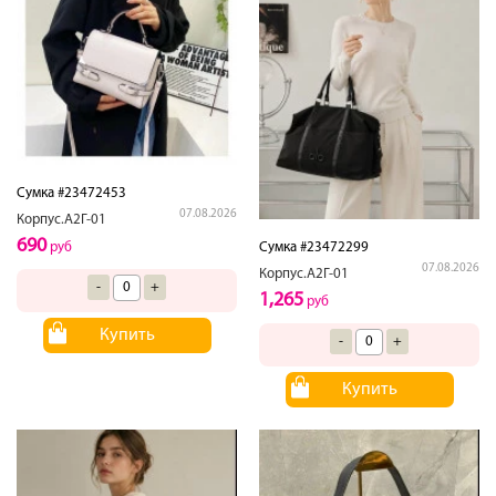
Сумка #23472453
07.08.2026
Корпус.А2Г-01
690
руб
Сумка #23472299
07.08.2026
Корпус.А2Г-01
-
+
1,265
руб
Купить
-
+
Купить