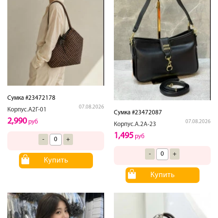
Сумка #23472178
07.08.2026
Корпус.А2Г-01
Сумка #23472087
2,990
руб
07.08.2026
Корпус.А.2А-23
1,495
руб
-
+
-
+
Купить
Купить