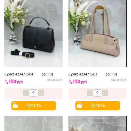
Сумка #23471504
Сумка #23471503
22-115
22-115
06.08.2026
06.08.2026
1,150
1,150
руб
руб
-
+
-
+
Купить
Купить