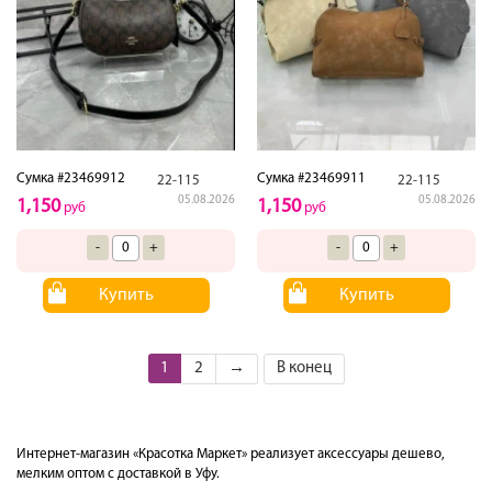
Сумка #23469912
Сумка #23469911
22-115
22-115
05.08.2026
05.08.2026
1,150
1,150
руб
руб
-
+
-
+
Купить
Купить
1
2
→
В конец
Интернет-магазин «Красотка Маркет» реализует аксессуары дешево,
мелким оптом с доставкой в Уфу.