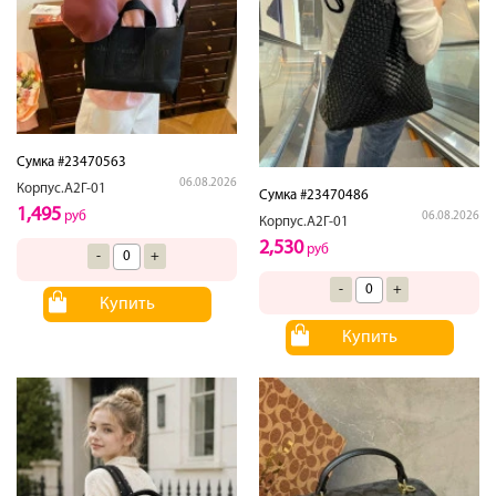
Сумка #23470563
06.08.2026
Корпус.А2Г-01
Сумка #23470486
1,495
руб
06.08.2026
Корпус.А2Г-01
2,530
руб
-
+
-
+
Купить
Купить