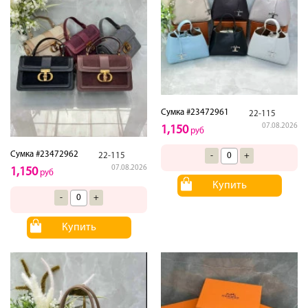
Сумка #23472961
22-115
07.08.2026
1,150
руб
Сумка #23472962
22-115
-
+
07.08.2026
1,150
руб
Купить
-
+
Купить