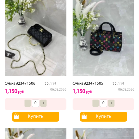
Сумка #23471506
Сумка #23471505
22-115
22-115
06.08.2026
06.08.2026
1,150
1,150
руб
руб
-
+
-
+
Купить
Купить