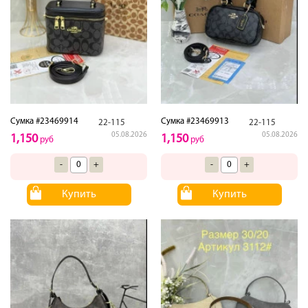
Сумка #23469914
Сумка #23469913
22-115
22-115
05.08.2026
05.08.2026
1,150
1,150
руб
руб
-
+
-
+
Купить
Купить