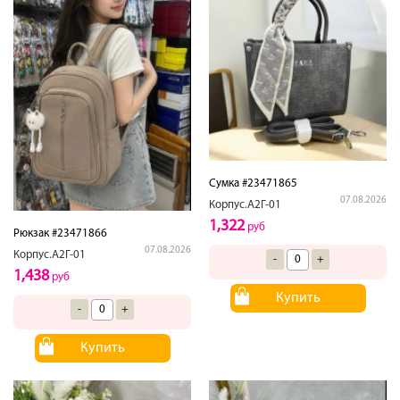
Сумка #23471865
07.08.2026
Корпус.А2Г-01
1,322
руб
Рюкзак #23471866
07.08.2026
Корпус.А2Г-01
-
+
1,438
руб
Купить
-
+
Купить