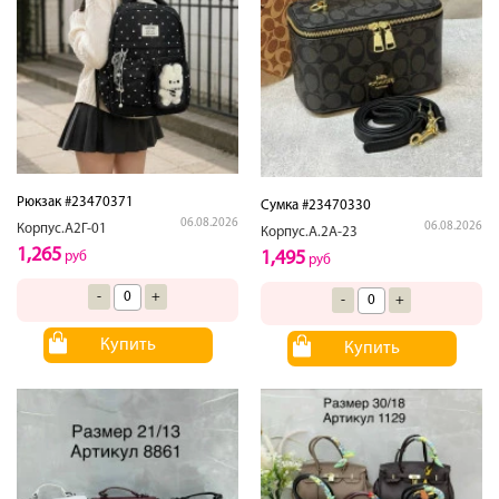
Рюкзак #23470371
Сумка #23470330
06.08.2026
06.08.2026
Корпус.А2Г-01
Корпус.А.2А-23
1,265
1,495
руб
руб
-
+
-
+
Купить
Купить