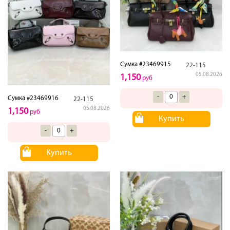
Сумка #23469915
22-115
05.08.2026
1,150
руб
-
+
Сумка #23469916
22-115
05.08.2026
1,150
руб
Купить
-
+
Купить