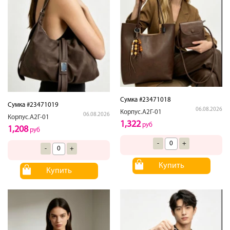
Сумка #23471018
Сумка #23471019
06.08.2026
Корпус.А2Г-01
06.08.2026
Корпус.А2Г-01
1,322
руб
1,208
руб
-
+
-
+
Купить
Купить