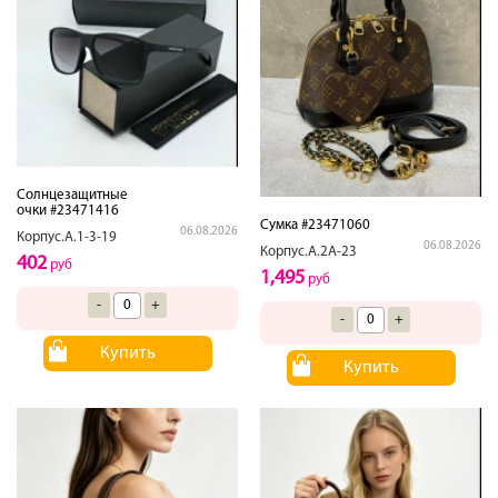
Солнцезащитные
очки #23471416
Сумка #23471060
06.08.2026
Корпус.А.1-3-19
06.08.2026
Корпус.А.2А-23
402
руб
1,495
руб
-
+
-
+
Купить
Купить