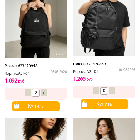
Рюкзак #23470869
Рюкзак #23470948
06.08.2026
Корпус.А2Г-01
06.08.2026
Корпус.А2Г-01
1,265
руб
1,092
руб
-
+
-
+
Купить
Купить