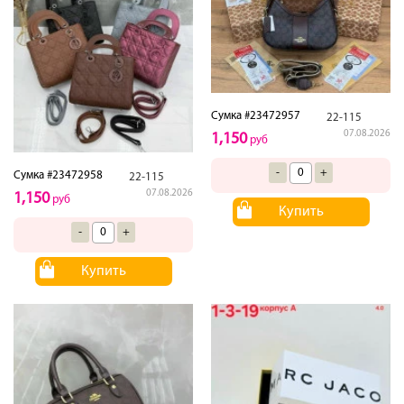
Сумка #23472957
22-115
07.08.2026
1,150
руб
-
+
Сумка #23472958
22-115
07.08.2026
1,150
руб
Купить
-
+
Купить