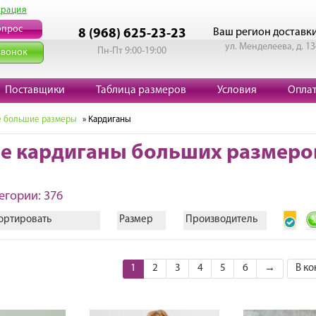
трация
опрос
Ваш регион доставк
8 (968) 625-23-23
ул. Менделеева, д. 13
Пн-Пт 9:00-19:00
звонок
Поставщики
Таблица размеров
Условия
Опла
 большие размеры
» Кардиганы
е кардиганы больших размеро
егории: 376
ортировать
Размер
Производитель
1
2
3
4
5
6
→
В ко