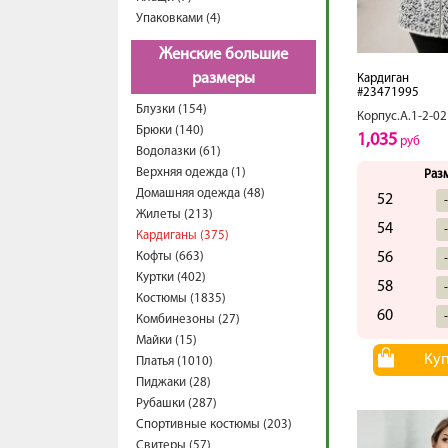
Упаковками (4)
Женские большие
размеры
Кардиган
#23471995
Блузки (154)
Корпус.А.1-2-02
Брюки (140)
1,035
руб
Водолазки (61)
Верхняя одежда (1)
Раз
Домашняя одежда (48)
52
Жилеты (213)
54
Кардиганы (375)
Кофты (663)
56
Куртки (402)
58
Костюмы (1835)
60
Комбинезоны (27)
Майки (15)
Ку
Платья (1010)
Пиджаки (28)
Рубашки (287)
Спортивные костюмы (203)
Свитеры (57)