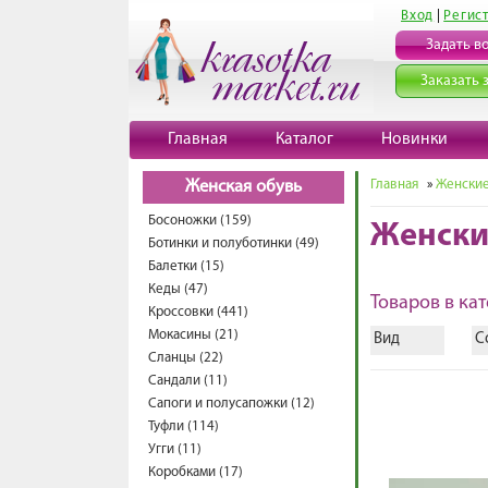
Вход
|
Регис
Задать в
Заказать 
Главная
Каталог
Новинки
Главная
»
Женские
Женская обувь
Босоножки (159)
Женски
Ботинки и полуботинки (49)
Балетки (15)
Кеды (47)
Товаров в кат
Кроссовки (441)
Мокасины (21)
Вид
С
Сланцы (22)
Сандали (11)
Сапоги и полусапожки (12)
Туфли (114)
Угги (11)
Коробками (17)