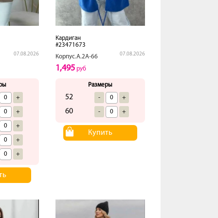
Кардиган
#23471673
07.08.2026
07.08.2026
Корпус.А.2А-66
1,495
руб
ры
Размеры
52
+
-
+
60
+
-
+
+
Купить
+
+
ть