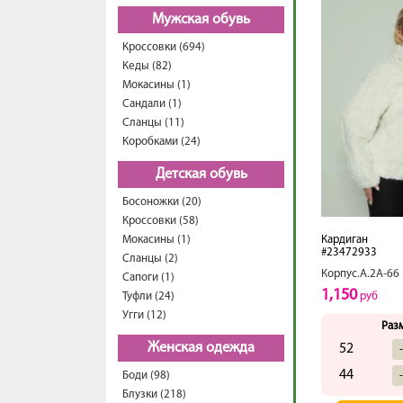
Мужская обувь
Кроссовки (694)
Кеды (82)
Мокасины (1)
Сандали (1)
Сланцы (11)
Коробками (24)
Детская обувь
Босоножки (20)
Кроссовки (58)
Мокасины (1)
Кардиган
#23472933
Сланцы (2)
Корпус.А.2А-66
Сапоги (1)
1,150
Туфли (24)
руб
Угги (12)
Раз
Женская одежда
52
44
Боди (98)
Блузки (218)