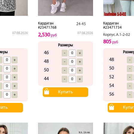
Кардиган
Кардиган
24-45
#23471768
#23471734
07.08.2026
07.08.2026
2,530
Корпус.А.1-2-02
руб
805
руб
Размеры
меры
Разме
46
-
+
48
-
+
-
48
-
+
50
-
+
-
50
-
+
52
-
+
-
44
-
+
54
-
+
-
Купить
56
-
+
-
пить
Купи