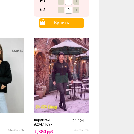
60
-
+
62
-
+
Купить
Кардиган
24-124
#23471097
06.08.2026
06.08.2026
1,380
руб