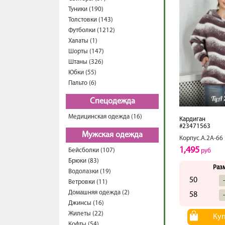
Туники (190)
Толстовки (143)
Футболки (1212)
Халаты (1)
Шорты (147)
Штаны (326)
Юбки (55)
Пальто (6)
Спецодежда
Медицинская одежда (16)
Кардиган
#23471563
Мужская одежда
Корпус.А.2А-66
1,495
Бейсболки (107)
руб
Брюки (83)
Раз
Водолазки (19)
50
Ветровки (11)
Домашняя одежда (2)
58
Джинсы (16)
Жилеты (22)
Ку
Кофты (54)