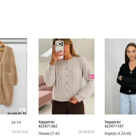
Кардиган
Кардиган
24-74
#23471382
#23471197
06.08.2026
06.08.2026
Линия.27-65
Корпус.А.2А-66