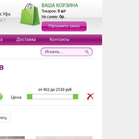
ВАША КОРЗИНА
Товаров:
0 шт
и:
Уфа
На сумму:
0р.
4/7
Оформить заказ
та
Доставка
Контакты
в
от
402
до
2530
руб
нец