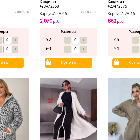
Кардиган
Кардиган
#23472358
#23472275
07.08.2026
07.08.2026
Корпус.А.2А-66
Корпус.А.2А-66
2,070
862
руб
руб
меры
Размеры
Разме
52
46
-
+
-
+
-
60
54
-
+
-
+
-
пить
Купить
Купи