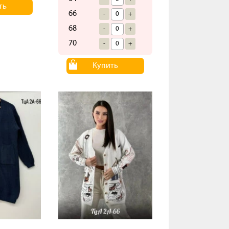
ть
66
-
+
68
-
+
70
-
+
Купить