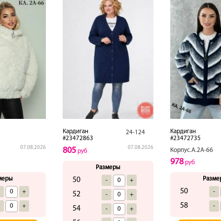
Кардиган
Кардиган
24-124
#23472863
#23472735
07.08.2026
07.08.2026
805
Корпус.А.2А-66
руб
978
руб
Размеры
меры
Разме
50
-
+
50
-
+
-
52
-
+
58
-
+
-
54
-
+