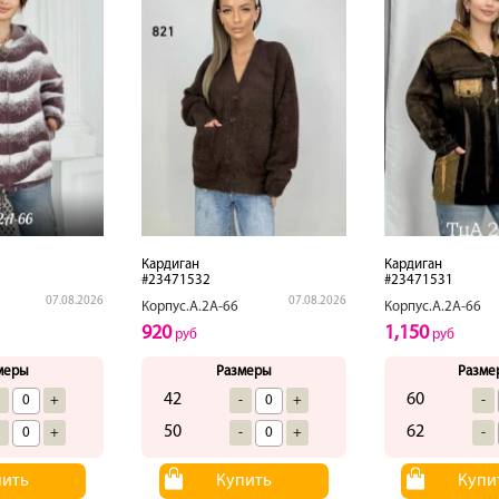
Кардиган
Кардиган
#23471532
#23471531
07.08.2026
07.08.2026
Корпус.А.2А-66
Корпус.А.2А-66
920
1,150
руб
руб
меры
Размеры
Разме
42
60
-
+
-
+
-
50
62
-
+
-
+
-
пить
Купить
Купи