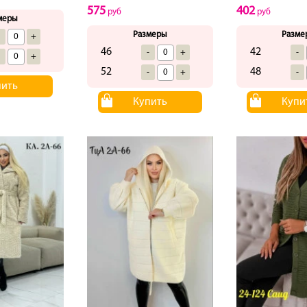
575
402
руб
руб
меры
Размеры
Разме
-
+
46
42
-
+
-
-
+
52
48
-
+
-
пить
Купить
Купи