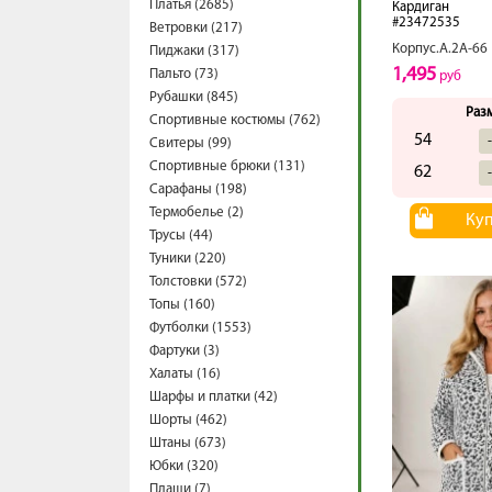
Платья (2685)
Кардиган
#23472535
Ветровки (217)
Корпус.А.2А-66
Пиджаки (317)
1,495
Пальто (73)
руб
Рубашки (845)
Раз
Спортивные костюмы (762)
54
Свитеры (99)
Спортивные брюки (131)
62
Сарафаны (198)
Термобелье (2)
Ку
Трусы (44)
Туники (220)
Толстовки (572)
Топы (160)
Футболки (1553)
Фартуки (3)
Халаты (16)
Шарфы и платки (42)
Шорты (462)
Штаны (673)
Юбки (320)
Плащи (7)