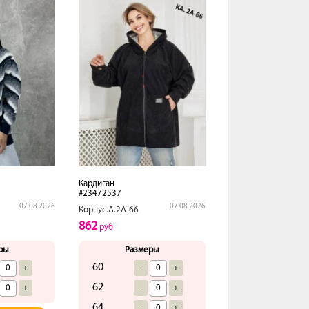
Кардиган
#23472537
07.08.2026
07.08.2026
Корпус.А.2А-66
862
руб
ры
Размеры
60
+
-
+
62
+
-
+
64
-
+