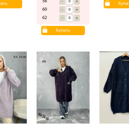
56
-
+
пить
Купи
60
-
+
62
-
+
Купить