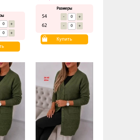
Размеры
ры
54
-
+
+
62
-
+
+
Купить
ть