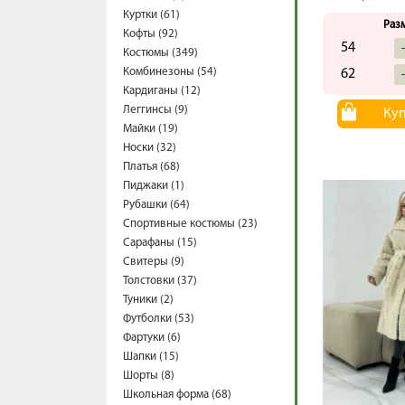
Куртки (61)
Раз
Кофты (92)
54
Костюмы (349)
Комбинезоны (54)
62
Кардиганы (12)
Леггинсы (9)
Ку
Майки (19)
Носки (32)
Платья (68)
Пиджаки (1)
Рубашки (64)
Спортивные костюмы (23)
Сарафаны (15)
Свитеры (9)
Толстовки (37)
Туники (2)
Футболки (53)
Фартуки (6)
Шапки (15)
Шорты (8)
Школьная форма (68)