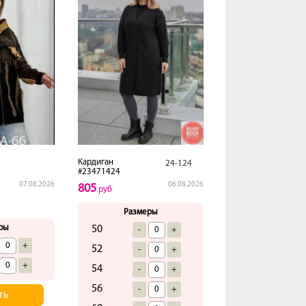
Кардиган
24-124
#23471424
07.08.2026
06.08.2026
805
руб
Размеры
ры
50
-
+
+
52
-
+
+
54
-
+
56
-
+
ть