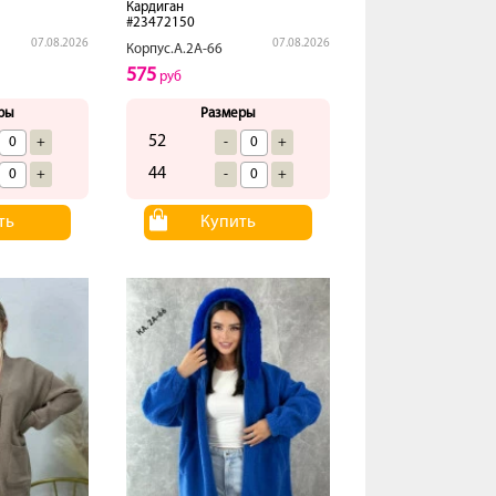
Кардиган
#23472150
07.08.2026
07.08.2026
Корпус.А.2А-66
575
руб
ры
Размеры
52
+
-
+
44
+
-
+
ть
Купить