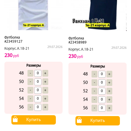
Футболка
Футболка
#23459127
#23458989
29.07.2026
29.07.2026
Корпус.А.1В-21
Корпус.А.1В-21
230
230
руб
руб
Размеры
Размеры
48
-
+
48
-
+
50
-
+
50
-
+
52
-
+
52
-
+
54
-
+
54
-
+
56
-
+
56
-
+
Купить
Купить