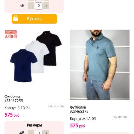
56
-
+
Купить
Футболка
#23467255
04.08.2026
Футболка
Корпус.А.1В-21
#23465272
575
руб
02.08.2026
Корпус.А.1А-05
575
Размеры
руб
48
-
+