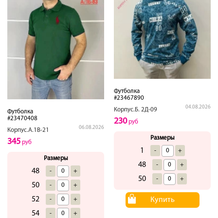
Футболка
#23467890
04.08.2026
Корпус.Б. 2Д-09
Футболка
#23470408
230
руб
06.08.2026
Корпус.А.1В-21
Размеры
345
руб
1
-
+
Размеры
48
-
+
48
-
+
50
-
+
50
-
+
52
Купить
-
+
54
-
+