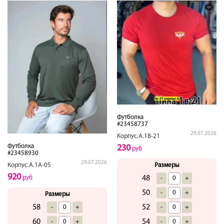
Футболка
#23458737
29.07.2026
Корпус.А.1В-21
Футболка
230
руб
#23458930
29.07.2026
Корпус.А.1А-05
Размеры
920
руб
48
-
+
50
-
+
Размеры
58
52
-
+
-
+
60
54
-
+
-
+