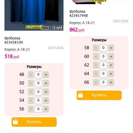
Футболка
#23457948
29.07.2026
Корпус.А.1В-21
862
руб
Футболка
Размеры
#23458109
58
-
+
29.07.2026
Корпус.А.1В-21
518
60
-
+
руб
62
-
+
Размеры
64
-
+
48
-
+
66
-
+
50
-
+
52
-
+
Купить
54
-
+
56
-
+
Купить