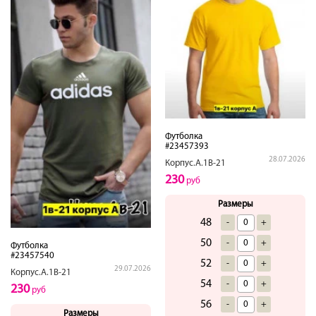
Футболка
#23457393
28.07.2026
Корпус.А.1В-21
230
руб
Размеры
48
-
+
50
-
+
Футболка
#23457540
52
-
+
29.07.2026
Корпус.А.1В-21
54
-
+
230
руб
56
-
+
Размеры