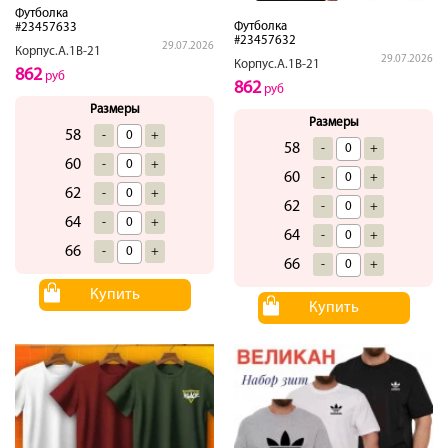
Футболка
Футболка
#23457633
#23457632
29.07.2026
Корпус.А.1В-21
29.07.2026
Корпус.А.1В-21
862
руб
862
руб
Размеры
Размеры
58
-
+
58
-
+
60
-
+
60
-
+
62
-
+
62
-
+
64
-
+
64
-
+
66
-
+
66
-
+
Купить
Купить