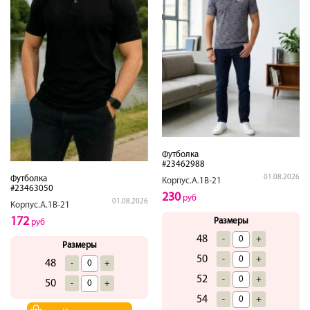
Футболка
#23462988
01.08.2026
Футболка
Корпус.А.1В-21
#23463050
230
руб
01.08.2026
Корпус.А.1В-21
172
Размеры
руб
48
-
+
Размеры
50
-
+
48
-
+
52
-
+
50
-
+
54
-
+