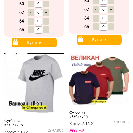
60
-
+
60
-
+
62
-
+
62
-
+
64
-
+
64
-
+
66
-
+
66
-
+
Купить
Купить
Футболка
#23457715
Футболка
29.07.2026
Корпус.А.1В-21
#23457716
862
29.07.2026
руб
Корпус.А.1В-21