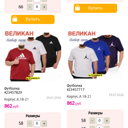
66
-
+
Купить
Купить
Футболка
Футболка
#23457717
#23457829
29.07.2026
Корпус.А.1В-21
29.07.2026
Корпус.А.1В-21
862
руб
862
руб
Размеры
Размеры
58
-
+
58
-
+