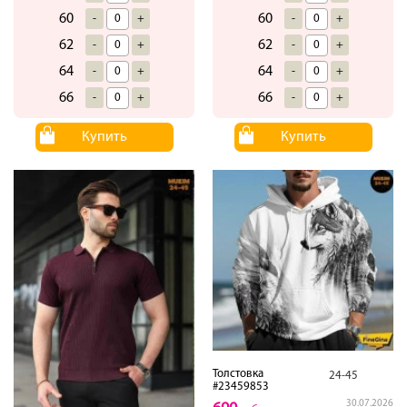
60
60
-
+
-
+
62
62
-
+
-
+
64
64
-
+
-
+
66
66
-
+
-
+
Купить
Купить
Толстовка
24-45
#23459853
30.07.2026