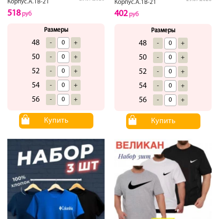
Корпус.А.1В-21
Корпус.А.1В-21
518
402
руб
руб
Размеры
Размеры
48
-
+
48
-
+
50
-
+
50
-
+
52
-
+
52
-
+
54
-
+
54
-
+
56
-
+
56
-
+
Купить
Купить