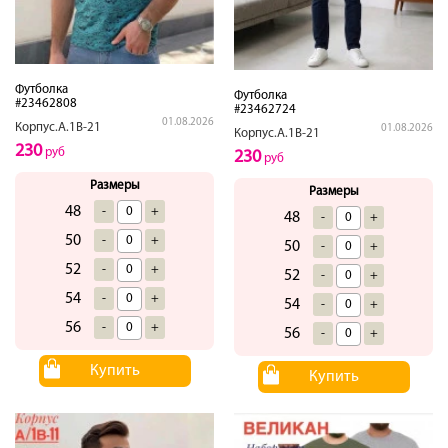
Футболка
Футболка
#23462808
#23462724
01.08.2026
Корпус.А.1В-21
01.08.2026
Корпус.А.1В-21
230
руб
230
руб
Размеры
Размеры
48
-
+
48
-
+
50
-
+
50
-
+
52
-
+
52
-
+
54
-
+
54
-
+
56
-
+
56
-
+
Купить
Купить