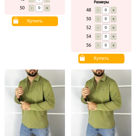
Размеры
50
-
+
48
-
+
50
-
+
Купить
52
-
+
54
-
+
56
-
+
Купить