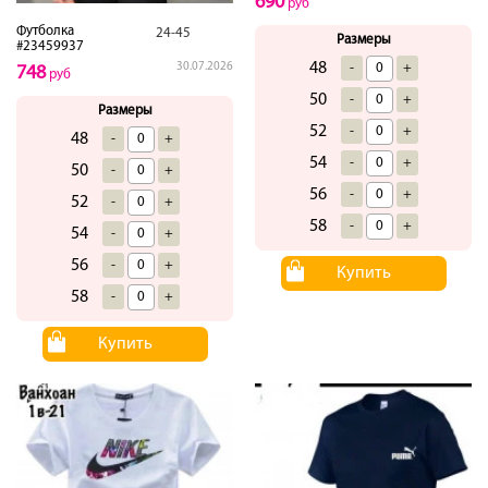
690
руб
Футболка
24-45
Размеры
#23459937
48
-
+
30.07.2026
748
руб
50
-
+
Размеры
52
-
+
48
-
+
54
-
+
50
-
+
56
-
+
52
-
+
58
-
+
54
-
+
56
-
+
Купить
58
-
+
Купить