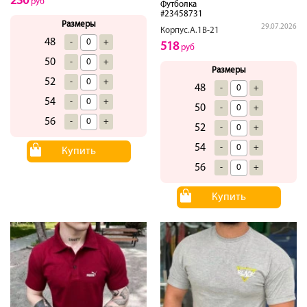
230
руб
Футболка
#23458731
Размеры
29.07.2026
Корпус.А.1В-21
48
-
+
518
руб
50
-
+
Размеры
52
-
+
48
-
+
54
-
+
50
-
+
56
-
+
52
-
+
54
-
+
Купить
56
-
+
Купить