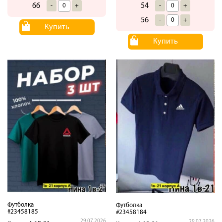
54
66
-
+
-
+
56
-
+
Купить
Купить
Футболка
Футболка
#23458185
#23458184
29.07.2026
29.07.2026