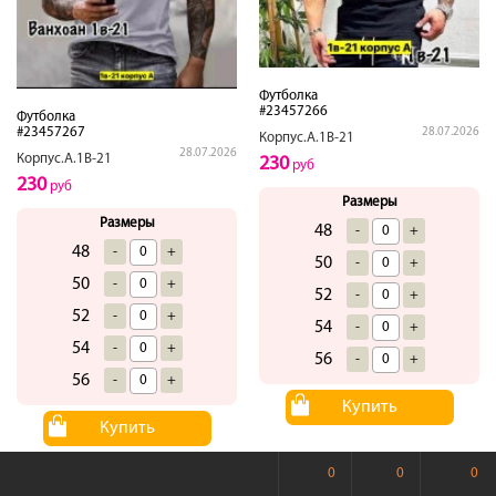
Футболка
#23457266
Футболка
#23457267
28.07.2026
Корпус.А.1В-21
28.07.2026
Корпус.А.1В-21
230
руб
230
руб
Размеры
Размеры
48
-
+
48
-
+
50
-
+
50
-
+
52
-
+
52
-
+
54
-
+
54
-
+
56
-
+
56
-
+
Купить
Купить
0
0
0