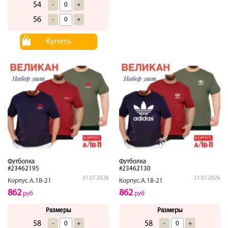
54
-
+
56
-
+
Купить
Футболка
Футболка
#23462195
#23462130
31.07.2026
31.07.2026
Корпус.А.1В-21
Корпус.А.1В-21
862
862
руб
руб
Размеры
Размеры
58
58
-
+
-
+