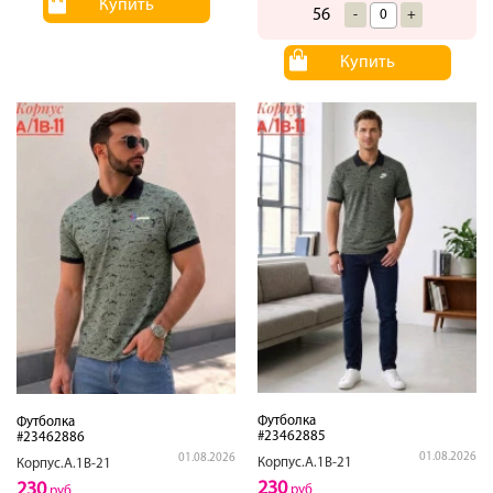
Купить
56
-
+
Купить
Футболка
Футболка
#23462885
#23462886
01.08.2026
01.08.2026
Корпус.А.1В-21
Корпус.А.1В-21
230
230
руб
руб