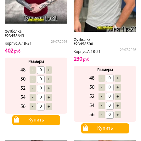
Футболка
#23458643
Футболка
29.07.2026
Корпус.А.1В-21
#23458500
402
29.07.2026
руб
Корпус.А.1В-21
230
руб
Размеры
48
Размеры
-
+
48
-
+
50
-
+
50
-
+
52
-
+
52
-
+
54
-
+
54
-
+
56
-
+
56
-
+
Купить
Купить