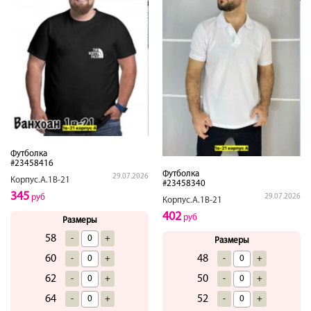
Футболка
#23458416
Футболка
29.07.2026
Корпус.А.1В-21
#23458340
345
29.07.2026
руб
Корпус.А.1В-21
402
руб
Размеры
58
-
+
Размеры
48
60
-
+
-
+
50
62
-
+
-
+
52
64
-
+
-
+