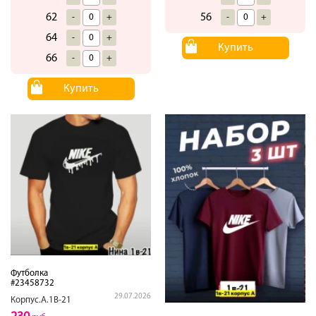
62
56
-
+
-
+
64
-
+
Купить
66
-
+
Купить
Футболка
#23458732
29.07.2026
Корпус.А.1В-21