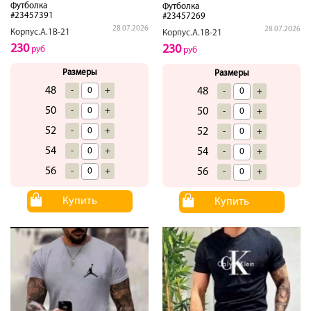
Футболка
Футболка
#23457391
#23457269
28.07.2026
28.07.2026
Корпус.А.1В-21
Корпус.А.1В-21
230
230
руб
руб
Размеры
Размеры
48
-
+
48
-
+
50
-
+
50
-
+
52
-
+
52
-
+
54
-
+
54
-
+
56
-
+
56
-
+
Купить
Купить