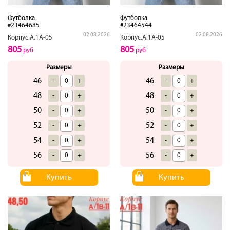
Футболка
Футболка
#23464685
#23464544
02.08.2026
02.08.2026
Корпус.А.1А-05
Корпус.А.1А-05
805
805
руб
руб
Размеры
Размеры
46
46
-
+
-
+
48
48
-
+
-
+
50
50
-
+
-
+
52
52
-
+
-
+
54
54
-
+
-
+
56
56
-
+
-
+
Купить
Купить