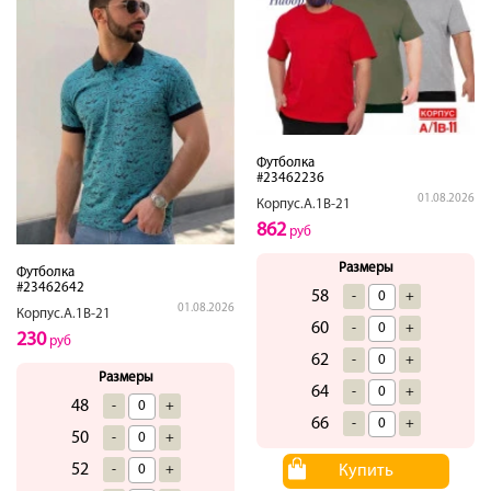
Футболка
#23462236
01.08.2026
Корпус.А.1В-21
862
руб
Размеры
Футболка
#23462642
58
-
+
01.08.2026
Корпус.А.1В-21
60
-
+
230
руб
62
-
+
Размеры
64
-
+
48
-
+
66
-
+
50
-
+
52
Купить
-
+