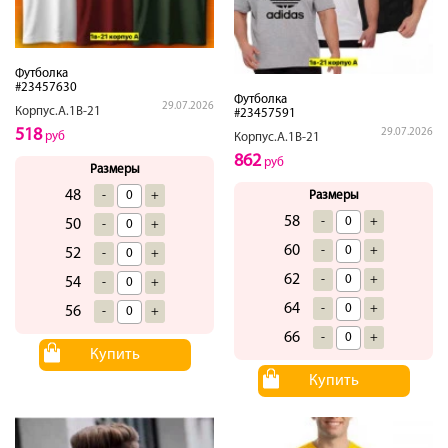
Футболка
#23457630
Футболка
29.07.2026
Корпус.А.1В-21
#23457591
518
29.07.2026
руб
Корпус.А.1В-21
862
руб
Размеры
48
Размеры
-
+
58
-
+
50
-
+
60
-
+
52
-
+
62
-
+
54
-
+
64
-
+
56
-
+
66
-
+
Купить
Купить