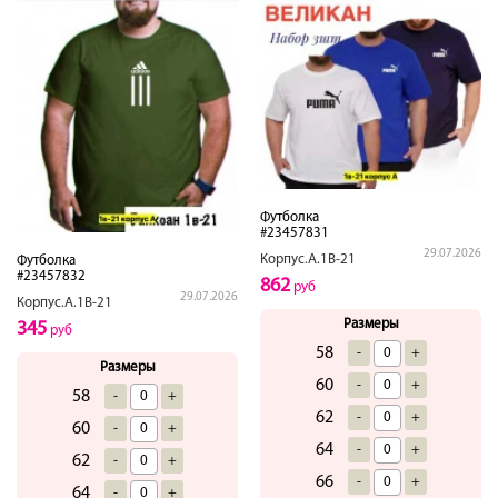
Футболка
#23457831
29.07.2026
Корпус.А.1В-21
Футболка
#23457832
862
руб
29.07.2026
Корпус.А.1В-21
Размеры
345
руб
58
-
+
Размеры
60
-
+
58
-
+
62
-
+
60
-
+
64
-
+
62
-
+
66
-
+
64
-
+