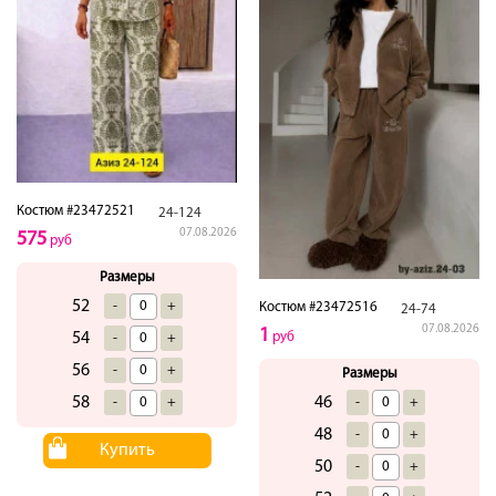
Костюм #23472521
24-124
07.08.2026
575
руб
Размеры
52
-
+
Костюм #23472516
24-74
07.08.2026
1
54
руб
-
+
56
-
+
Размеры
58
46
-
+
-
+
48
-
+
Купить
50
-
+