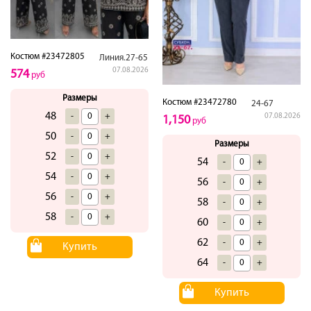
Костюм #23472805
Линия.27-65
07.08.2026
574
руб
Размеры
Костюм #23472780
24-67
48
-
+
07.08.2026
1,150
руб
50
-
+
Размеры
52
-
+
54
-
+
54
-
+
56
-
+
56
-
+
58
-
+
58
-
+
60
-
+
62
-
+
Купить
64
-
+
Купить