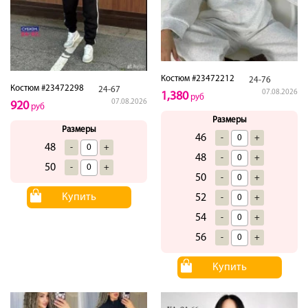
Костюм #23472212
24-76
Костюм #23472298
24-67
07.08.2026
1,380
руб
07.08.2026
920
руб
Размеры
Размеры
46
-
+
48
-
+
48
-
+
50
-
+
50
-
+
Купить
52
-
+
54
-
+
56
-
+
Купить