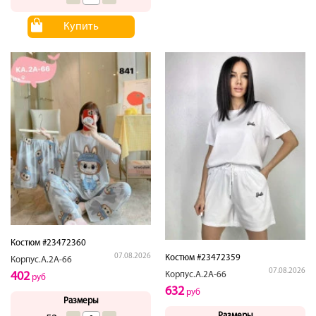
Купить
Костюм #23472360
07.08.2026
Костюм #23472359
Корпус.А.2А-66
07.08.2026
402
Корпус.А.2А-66
руб
632
руб
Размеры
Размеры