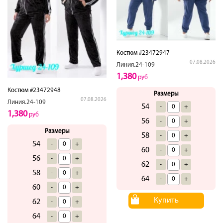
Костюм #23472947
07.08.2026
Линия.24-109
1,380
руб
Костюм #23472948
Размеры
07.08.2026
Линия.24-109
54
-
+
1,380
руб
56
-
+
Размеры
58
-
+
54
-
+
60
-
+
56
-
+
62
-
+
58
-
+
64
-
+
60
-
+
Купить
62
-
+
64
-
+