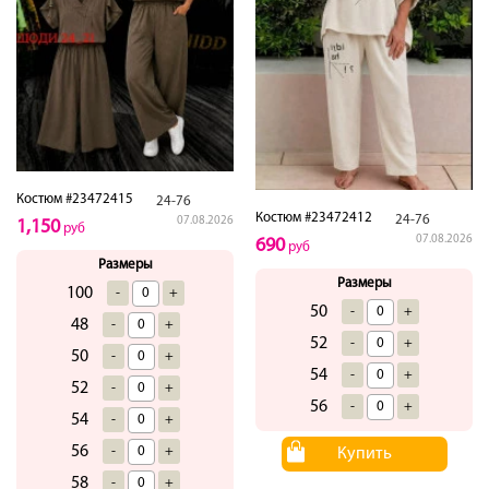
Костюм #23472415
24-76
Костюм #23472412
24-76
07.08.2026
1,150
руб
07.08.2026
690
руб
Размеры
Размеры
100
-
+
50
-
+
48
-
+
52
-
+
50
-
+
54
-
+
52
-
+
56
-
+
54
-
+
56
-
+
Купить
58
-
+