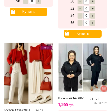
56
-
+
50
-
+
52
-
+
Купить
54
-
+
56
-
+
Купить
Костюм #23472865
24-124
07.08.2026
1,265
руб
Костюм #23472881
24-76