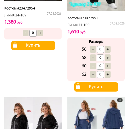
Костюм #23472954
07.08.2026
Линия.24-109
Костюм #23472951
1,380
руб
07.08.2026
Линия.24-109
1,610
руб
-
+
Размеры
Купить
56
-
+
58
-
+
60
-
+
62
-
+
Купить