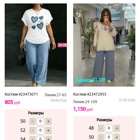
Костюм #23473071
Костюм #23472955
Линия.27-65
07.08.2026
08.08.2026
805
Линия.24-109
руб
1,150
руб
Размеры
Размеры
50
-
+
48
-
+
52
-
+
50
-
+
54
-
+