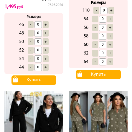
Размеры
07.08.2026
1,495
руб
110
-
+
Размеры
54
-
+
46
-
+
56
-
+
48
-
+
58
-
+
50
-
+
60
-
+
52
-
+
62
-
+
54
-
+
64
-
+
44
-
+
Купить
Купить