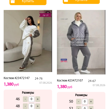
Купить
Купить
Костюм #23472147
24-76
Костюм #23472107
24-67
07.08.2026
1,380
руб
07.08.2026
1,380
руб
Размеры
Размеры
46
-
+
50
-
+
48
-
+
52
-
+