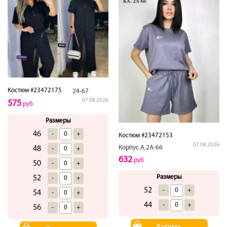
Костюм #23472175
24-67
07.08.2026
575
руб
Размеры
46
-
+
Костюм #23472153
07.08.2026
Корпус.А.2А-66
48
-
+
632
руб
50
-
+
Размеры
52
-
+
52
-
+
54
-
+
44
-
+
56
-
+