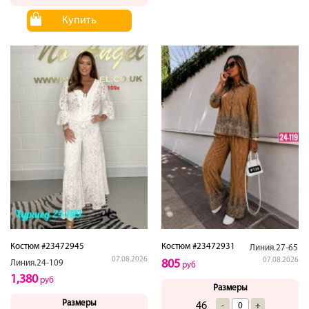
Купить
Костюм #23472945
Костюм #23472931
Линия.27-65
07.08.2026
07.08.2026
805
Линия.24-109
руб
1,380
руб
Размеры
Размеры
46
-
+