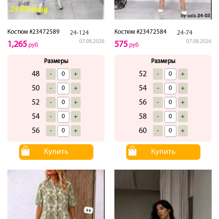
Костюм #23472589
Костюм #23472584
24-124
24-74
07.08.2026
07.08.2026
1,265
575
руб
руб
Размеры
Размеры
48
52
-
+
-
+
50
54
-
+
-
+
52
56
-
+
-
+
54
58
-
+
-
+
56
60
-
+
-
+
Купить
Купить