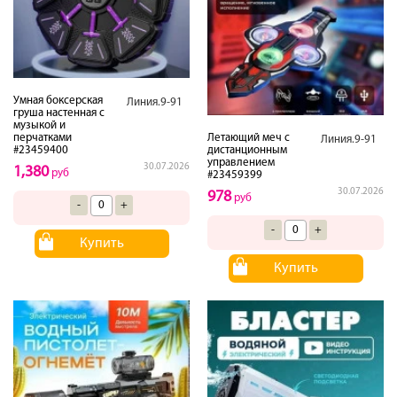
Умная боксерская
Линия.9-91
груша настенная с
музыкой и
перчатками
Летающий меч с
Линия.9-91
#23459400
дистанционным
управлением
30.07.2026
1,380
руб
#23459399
30.07.2026
978
руб
-
+
-
+
Купить
Купить