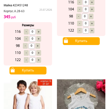
116
-
+
Майка #23451248
104
-
+
25.07.2026
Корпус.А.2В-63
98
-
+
345
руб
110
-
+
Размеры
122
-
+
116
-
+
104
-
+
Купить
98
-
+
110
-
+
122
-
+
Купить