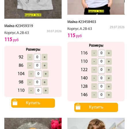
Майка #23458403
Майка #23459319
29.07.2026
Корпус.А.2В-63
30.07.2026
Корпус.А.2В-63
115
руб
115
руб
Размеры
Размеры
116
-
+
92
-
+
110
-
+
86
-
+
122
-
+
104
-
+
140
-
+
98
-
+
128
-
+
110
-
+
146
-
+
Купить
Купить