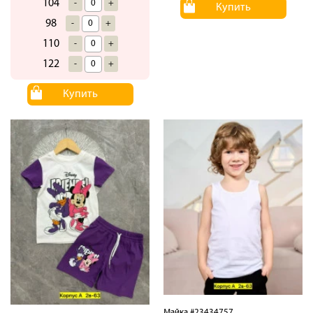
104
-
+
Купить
98
-
+
110
-
+
122
-
+
Купить
Майка #23434757