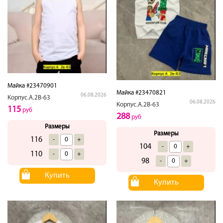
Майка #23470901
Майка #23470821
06.08.2026
Корпус.А.2В-63
06.08.2026
Корпус.А.2В-63
115
руб
288
руб
Размеры
Размеры
116
-
+
104
-
+
110
-
+
98
-
+
Купить
Купить