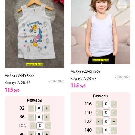
Майка #23451969
Майка #23452887
25.07.2026
Корпус.А.2В-63
26.07.2026
Корпус.А.2В-63
115
руб
115
руб
Размеры
Размеры
116
-
+
92
-
+
110
-
+
86
-
+
122
-
+
104
-
+
140
-
+
98
-
+