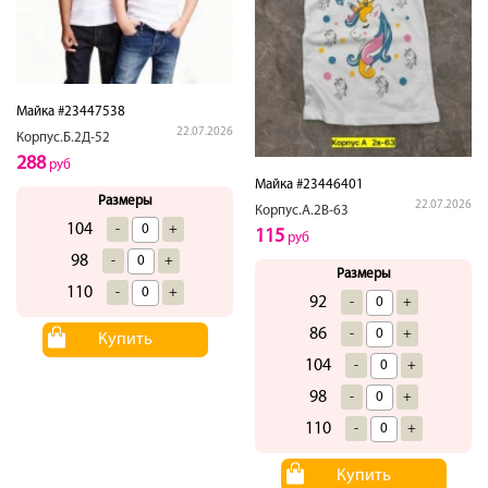
Майка #23447538
22.07.2026
Корпус.Б.2Д-52
288
руб
Майка #23446401
Размеры
22.07.2026
Корпус.А.2В-63
104
-
+
115
руб
98
-
+
Размеры
110
-
+
92
-
+
86
-
+
Купить
104
-
+
98
-
+
110
-
+
Купить