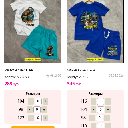
Майка #23470144
Майка #23468764
06.08.2026
05.08.2026
Корпус.А.2В-63
Корпус.А.2В-63
288
345
руб
руб
Размеры
Размеры
104
116
-
+
-
+
98
104
-
+
-
+
122
98
-
+
-
+
110
-
+