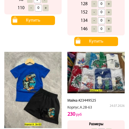
128
-
+
110
-
+
152
-
+
Купить
134
-
+
146
-
+
Купить
Майка #23449525
24.07.2026
Корпус.А.2В-63
230
руб
Размеры