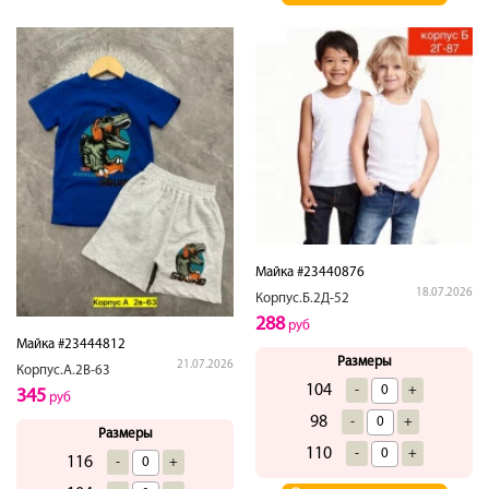
Майка #23440876
18.07.2026
Корпус.Б.2Д-52
288
руб
Майка #23444812
Размеры
21.07.2026
Корпус.А.2В-63
104
-
+
345
руб
98
-
+
Размеры
110
-
+
116
-
+