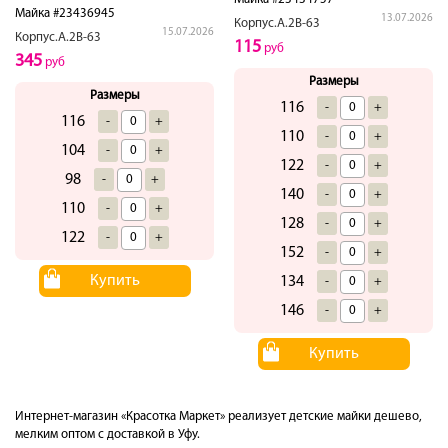
Майка #23436945
13.07.2026
Корпус.А.2В-63
15.07.2026
Корпус.А.2В-63
115
руб
345
руб
Размеры
Размеры
116
-
+
116
-
+
110
-
+
104
-
+
122
-
+
98
-
+
140
-
+
110
-
+
128
-
+
122
-
+
152
-
+
Купить
134
-
+
146
-
+
Купить
Интернет-магазин «Красотка Маркет» реализует детские майки дешево,
мелким оптом с доставкой в Уфу.