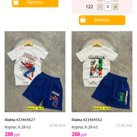
Купить
122
-
+
Купить
Майка #23464627
Майка #23464562
02.08.2026
02.08.2026
Корпус.А.2В-63
Корпус.А.2В-63
288
288
руб
руб