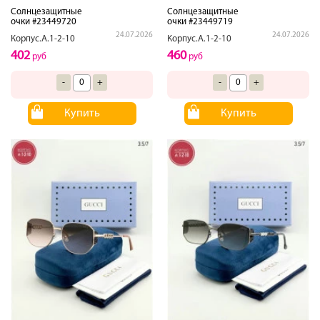
Солнцезащитные
Солнцезащитные
очки #23449720
очки #23449719
24.07.2026
24.07.2026
Корпус.А.1-2-10
Корпус.А.1-2-10
402
460
руб
руб
-
+
-
+
Купить
Купить