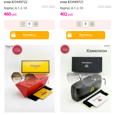
очки #23449722
очки #23449721
24.07.2026
24.07.2026
Корпус.А.1-2-10
Корпус.А.1-2-10
460
402
руб
руб
-
+
-
+
Купить
Купить