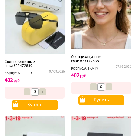
Солнцезащитные
очки #23472838
Солнцезащитные
очки #23472839
07.08.2026
Корпус.А.1-3-19
07.08.2026
Корпус.А.1-3-19
402
руб
402
руб
-
+
-
+
Купить
Купить