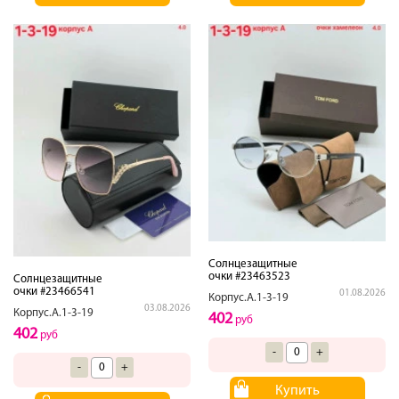
Солнцезащитные
очки #23463523
Солнцезащитные
очки #23466541
01.08.2026
Корпус.А.1-3-19
03.08.2026
Корпус.А.1-3-19
402
руб
402
руб
-
+
-
+
Купить