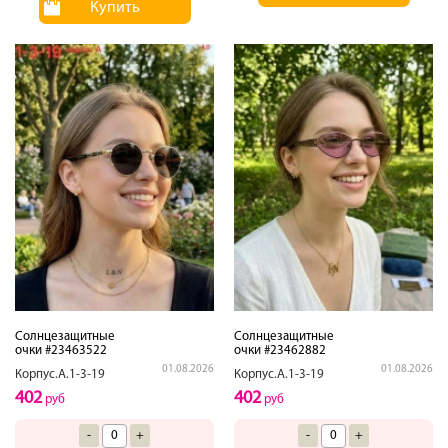
Купить
Солнцезащитные
Солнцезащитные
очки #23463522
очки #23462882
01.08.2026
01.08.2026
Корпус.А.1-3-19
Корпус.А.1-3-19
402
402
руб
руб
-
+
-
+