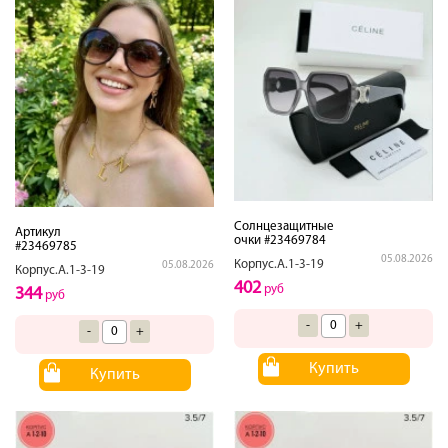
Солнцезащитные
Артикул
очки #23469784
#23469785
05.08.2026
Корпус.А.1-3-19
05.08.2026
Корпус.А.1-3-19
402
руб
344
руб
-
+
-
+
Купить
Купить