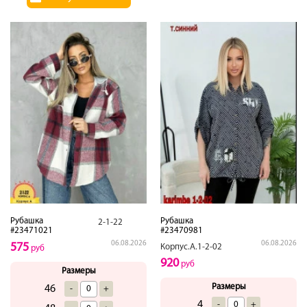
Рубашка
Рубашка
2-1-22
#23471021
#23470981
06.08.2026
06.08.2026
575
Корпус.А.1-2-02
руб
920
руб
Размеры
Размеры
46
-
+
4
-
+