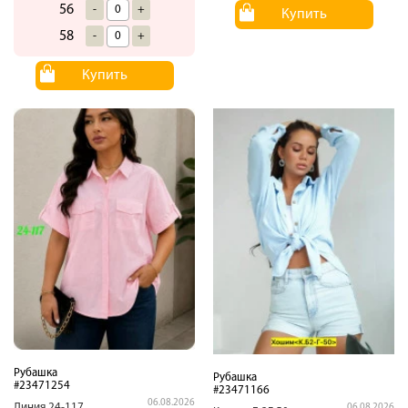
56
-
+
Купить
58
-
+
Купить
Рубашка
Рубашка
#23471254
#23471166
06.08.2026
Линия.24-117
06.08.2026