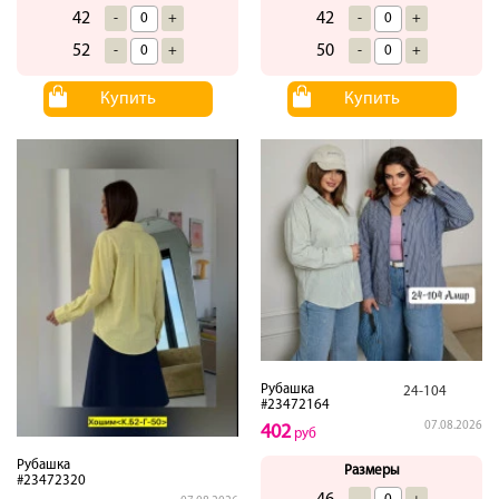
42
42
-
+
-
+
52
50
-
+
-
+
Купить
Купить
Рубашка
24-104
#23472164
07.08.2026
402
руб
Рубашка
Размеры
#23472320