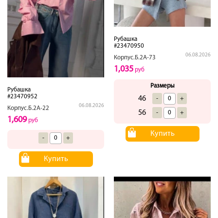
Рубашка
#23470950
06.08.2026
Корпус.Б.2А-73
1,035
руб
Размеры
Рубашка
#23470952
46
-
+
06.08.2026
Корпус.Б.2А-22
56
-
+
1,609
руб
Купить
-
+
Купить