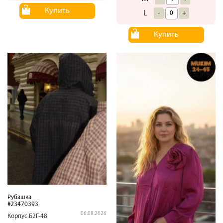
Купить
L
-
+
Купить
Рубашка
#23470393
06.08.2026
Корпус.Б2Г-48