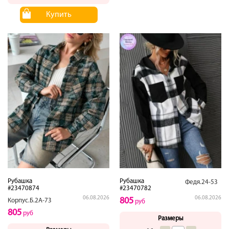
Купить
Рубашка
Рубашка
Федя.24-53
#23470874
#23470782
06.08.2026
06.08.2026
805
Корпус.Б.2А-73
руб
805
руб
Размеры