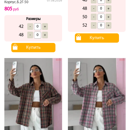
46
-
+
07.08.2026
Корпус.Б.2Г-50
48
805
-
+
руб
50
-
+
Размеры
52
-
+
42
-
+
48
-
+
Купить
Купить