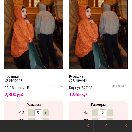
Рубашка
Рубашка
#23469668
#23469441
05.08.2026
05.08.2026
2В-38 корпус Б
Корпус.Б2Г-48
2,300
1,955
руб
руб
Размеры
Размеры
42
42
-
+
-
+
52
52
-
+
-
+
0
0
0