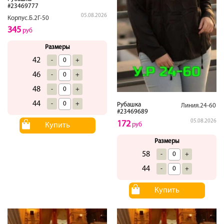
#23469777
05.08.2026
Корпус.Б.2Г-50
345
руб
Размеры
42
-
+
46
-
+
48
-
+
44
-
+
Рубашка
Линия.24-60
#23469689
05.08.2026
172
Купить
руб
Размеры
58
-
+
44
-
+
Купить