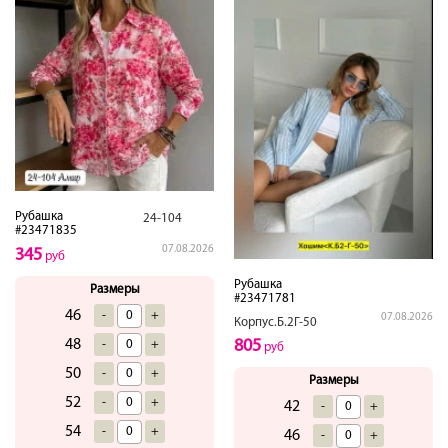
Рубашка
24-104
#23471835
07.08.2026
345
руб
Рубашка
Размеры
#23471781
46
-
+
07.08.2026
Корпус.Б.2Г-50
48
805
-
+
руб
50
-
+
Размеры
52
-
+
42
-
+
54
-
+
46
-
+