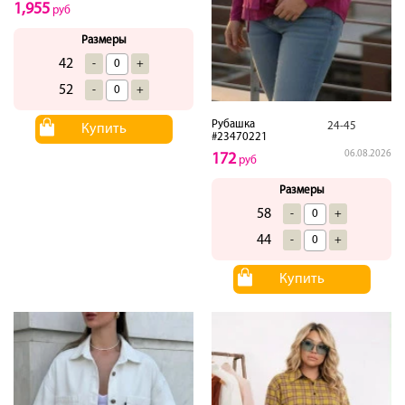
1,955
руб
Размеры
42
-
+
52
-
+
Рубашка
24-45
Купить
#23470221
06.08.2026
172
руб
Размеры
58
-
+
44
-
+
Купить