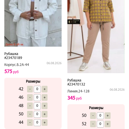
Рубашка
#23470189
06.08.2026
Корпус.Б.2А-44
575
руб
Рубашка
Размеры
#23470132
42
-
+
06.08.2026
Линия.24-128
46
345
-
+
руб
48
-
+
Размеры
50
-
+
50
-
+
44
-
+
52
-
+