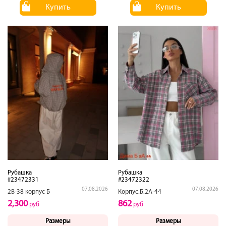
Купить
Купить
Рубашка
Рубашка
#23472331
#23472322
07.08.2026
07.08.2026
2В-38 корпус Б
Корпус.Б.2А-44
2,300
862
руб
руб
Размеры
Размеры