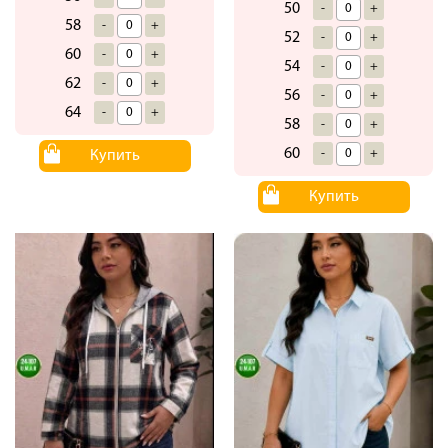
50
-
+
58
-
+
52
-
+
60
-
+
54
-
+
62
-
+
56
-
+
64
-
+
58
-
+
60
-
+
Купить
Купить