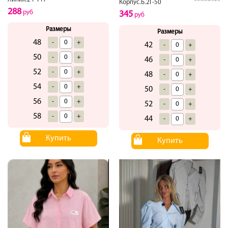
Корпус.Б.2Г-50
288
руб
345
руб
Размеры
Размеры
48
-
+
42
-
+
50
-
+
46
-
+
52
-
+
48
-
+
54
-
+
50
-
+
56
-
+
52
-
+
58
-
+
44
-
+
Купить
Купить