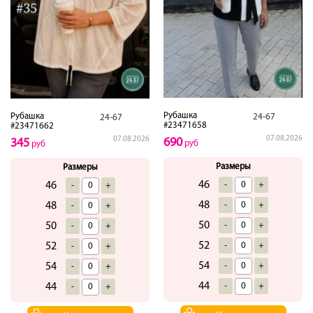
Рубашка
Рубашка
24-67
24-67
#23471658
#23471662
07.08.2026
07.08.2026
690
345
руб
руб
Размеры
Размеры
46
-
+
46
-
+
48
-
+
48
-
+
50
-
+
50
-
+
52
-
+
52
-
+
54
-
+
54
-
+
44
-
+
44
-
+