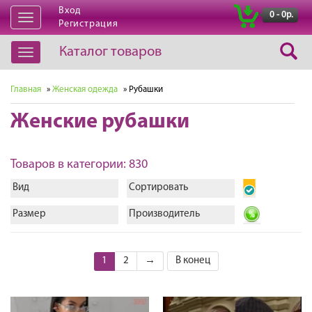
Вход
|
0 - 0р.
Открыть
Регистрация
навигацию
Каталог товаров
Открыть
навигацию
Главная
»
Женская одежда
» Рубашки
Женские рубашки
Товаров в категории: 830
Вид
Сортировать
Размер
Производитель
1
2
→
В конец