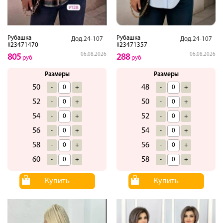
Рубашка
Рубашка
Дод.24-107
Дод.24-107
#23471470
#23471357
06.08.2026
06.08.2026
805
288
руб
руб
Размеры
Размеры
50
48
-
+
-
+
52
50
-
+
-
+
54
52
-
+
-
+
56
54
-
+
-
+
58
56
-
+
-
+
60
58
-
+
-
+
Купить
Купить