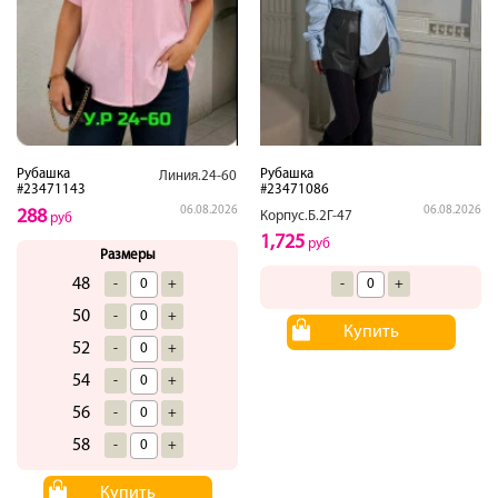
Рубашка
Рубашка
Линия.24-60
#23471143
#23471086
06.08.2026
06.08.2026
288
Корпус.Б.2Г-47
руб
1,725
руб
Размеры
48
-
+
-
+
50
-
+
Купить
52
-
+
54
-
+
56
-
+
58
-
+
Купить