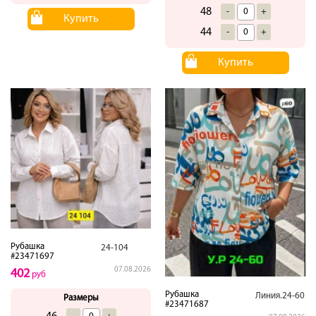
48
-
+
Купить
44
-
+
Купить
Рубашка
24-104
#23471697
07.08.2026
402
руб
Рубашка
Линия.24-60
Размеры
#23471687