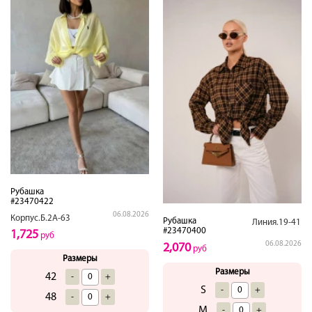
Рубашка
#23470422
06.08.2026
Корпус.Б.2А-63
Рубашка
Линия.19-41
#23470400
1,725
руб
06.08.2026
2,070
руб
Размеры
Размеры
42
-
+
S
-
+
48
-
+
M
-
+