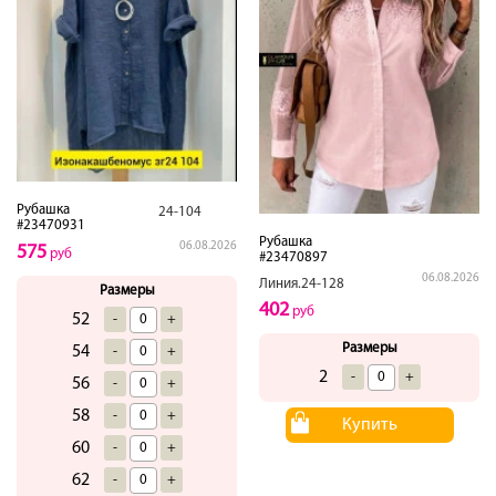
Рубашка
24-104
#23470931
Рубашка
06.08.2026
575
руб
#23470897
06.08.2026
Линия.24-128
Размеры
402
руб
52
-
+
Размеры
54
-
+
2
-
+
56
-
+
58
-
+
Купить
60
-
+
62
-
+