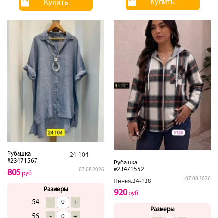
Купить
Купить
Рубашка
24-104
#23471567
Рубашка
#23471552
07.08.2026
805
руб
07.08.2026
Линия.24-128
Размеры
920
руб
54
-
+
Размеры
56
-
+