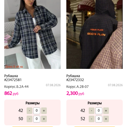
Рубашка
Рубашка
#23472581
#23472332
07.08.2026
07.08.2026
Корпус.Б.2А-44
Корус.А.2В-07
862
2,300
руб
руб
Размеры
Размеры
42
42
-
+
-
+
50
52
-
+
-
+