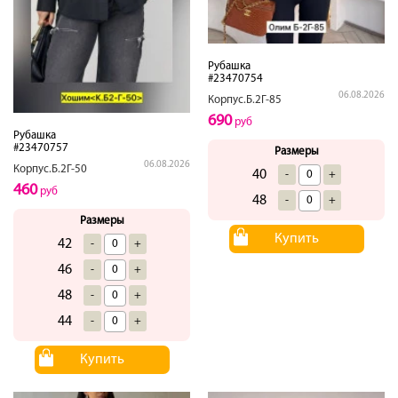
Рубашка
#23470754
06.08.2026
Корпус.Б.2Г-85
690
руб
Рубашка
#23470757
Размеры
06.08.2026
Корпус.Б.2Г-50
40
-
+
460
руб
48
-
+
Размеры
Купить
42
-
+
46
-
+
48
-
+
44
-
+
Купить