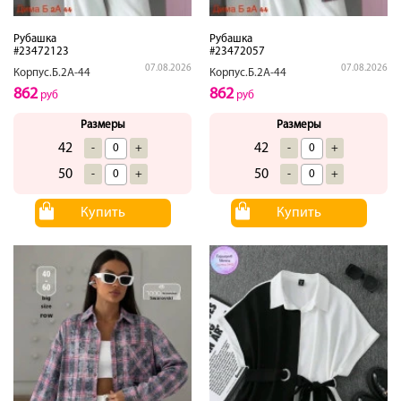
Рубашка
Рубашка
#23472123
#23472057
07.08.2026
07.08.2026
Корпус.Б.2А-44
Корпус.Б.2А-44
862
862
руб
руб
Размеры
Размеры
42
42
-
+
-
+
50
50
-
+
-
+
Купить
Купить