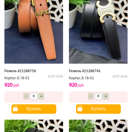
Ремень #23288758
Ремень #23288746
20.07.2026
20.07.2026
Корпус.Б.1В-92
Корпус.Б.1В-92
920
920
руб
руб
-
+
-
+
Купить
Купить