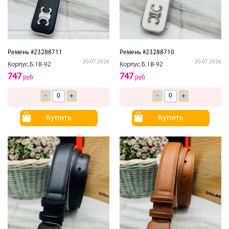
Ремень #23288711
Ремень #23288710
20.07.2026
20.07.2026
Корпус.Б.1В-92
Корпус.Б.1В-92
747
747
руб
руб
-
+
-
+
Купить
Купить