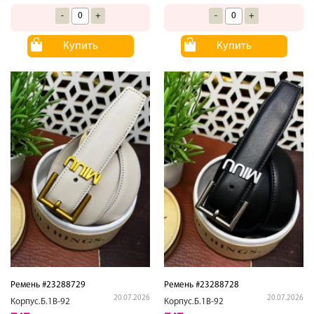
-
+
-
+
Купить
Купить
Ремень #23288729
Ремень #23288728
20.07.2026
20.07.2026
Корпус.Б.1В-92
Корпус.Б.1В-92