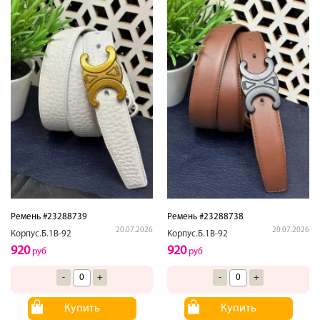
Ремень #23288739
Ремень #23288738
20.07.2026
20.07.2026
Корпус.Б.1В-92
Корпус.Б.1В-92
920
920
руб
руб
-
+
-
+
Купить
Купить