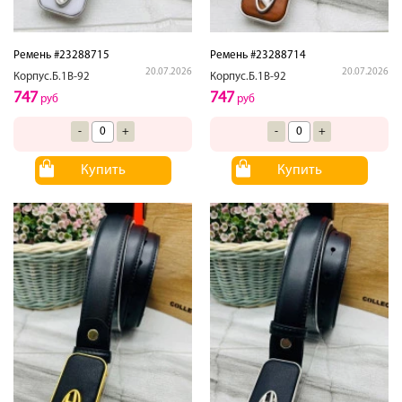
Ремень #23288715
Ремень #23288714
20.07.2026
20.07.2026
Корпус.Б.1В-92
Корпус.Б.1В-92
747
747
руб
руб
-
+
-
+
Купить
Купить