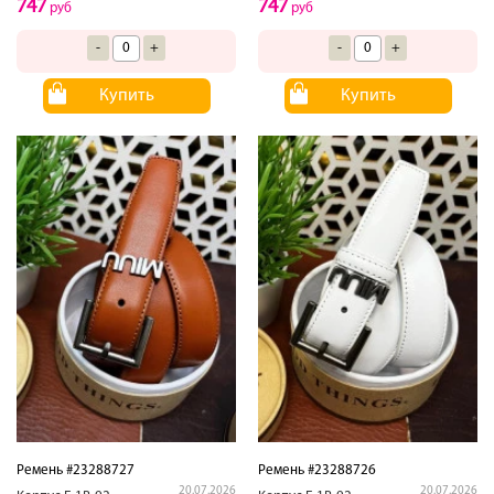
747
747
руб
руб
-
+
-
+
Купить
Купить
Ремень #23288727
Ремень #23288726
20.07.2026
20.07.2026