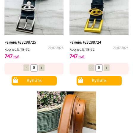
Ремень #23288725
Ремень #23288724
20.07.2026
20.07.2026
Корпус.Б.1В-92
Корпус.Б.1В-92
747
747
руб
руб
-
+
-
+
Купить
Купить