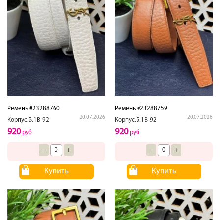
Ремень #23288760
Ремень #23288759
20.07.2026
20.07.2026
Корпус.Б.1В-92
Корпус.Б.1В-92
920
920
руб
руб
-
+
-
+
Купить
Купить