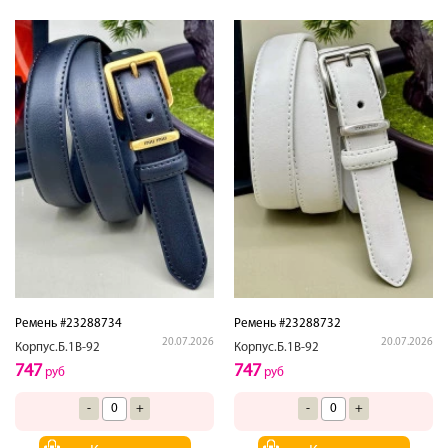
Ремень #23288734
Ремень #23288732
20.07.2026
20.07.2026
Корпус.Б.1В-92
Корпус.Б.1В-92
747
747
руб
руб
-
+
-
+