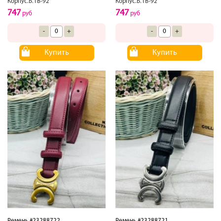
Корпус.Б.1В-92
Корпус.Б.1В-92
747
747
руб
руб
-
+
-
+
Купить
Купить
Ремень #23288722
Ремень #23288721