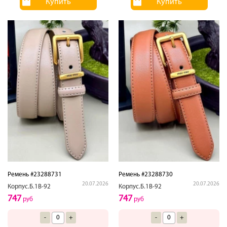
Купить
Купить
Ремень #23288731
Ремень #23288730
20.07.2026
20.07.2026
Корпус.Б.1В-92
Корпус.Б.1В-92
747
747
руб
руб
-
+
-
+