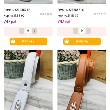
Ремень #23288717
Ремень #23288716
20.07.2026
20.07.2026
Корпус.Б.1В-92
Корпус.Б.1В-92
747
747
руб
руб
-
+
-
+
Купить
Купить