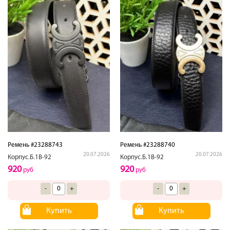
Ремень #23288743
Ремень #23288740
20.07.2026
20.07.2026
Корпус.Б.1В-92
Корпус.Б.1В-92
920
920
руб
руб
-
+
-
+
Купить
Купить