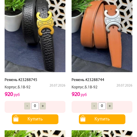
Ремень #23288745
Ремень #23288744
20.07.2026
20.07.2026
Корпус.Б.1В-92
Корпус.Б.1В-92
920
920
руб
руб
-
+
-
+
Купить
Купить