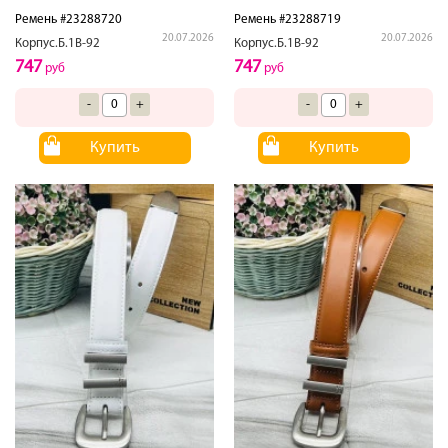
Ремень #23288720
Ремень #23288719
20.07.2026
20.07.2026
Корпус.Б.1В-92
Корпус.Б.1В-92
747
747
руб
руб
-
+
-
+
Купить
Купить