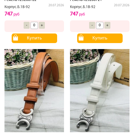
20.07.2026
20.07.2026
Корпус.Б.1В-92
Корпус.Б.1В-92
747
747
руб
руб
-
+
-
+
Купить
Купить