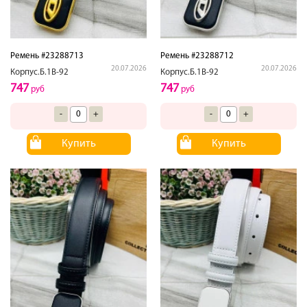
Ремень #23288713
Ремень #23288712
20.07.2026
20.07.2026
Корпус.Б.1В-92
Корпус.Б.1В-92
747
747
руб
руб
-
+
-
+
Купить
Купить