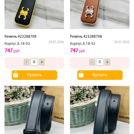
Ремень #23288709
Ремень #23288708
20.07.2026
20.07.2026
Корпус.Б.1В-92
Корпус.Б.1В-92
747
747
руб
руб
-
+
-
+
Купить
Купить