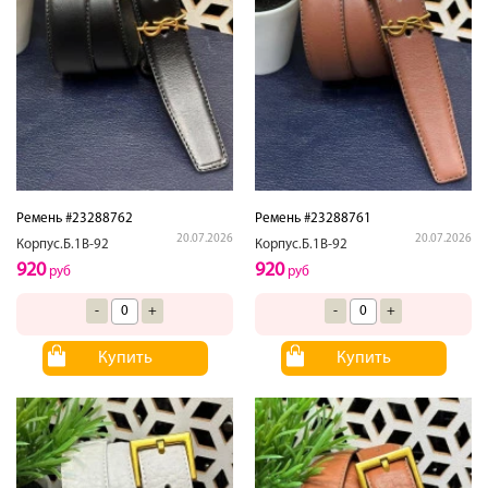
Ремень #23288762
Ремень #23288761
20.07.2026
20.07.2026
Корпус.Б.1В-92
Корпус.Б.1В-92
920
920
руб
руб
-
+
-
+
Купить
Купить