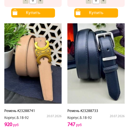
-
+
-
+
Купить
Купить
Ремень #23288741
Ремень #23288733
20.07.2026
20.07.2026
Корпус.Б.1В-92
Корпус.Б.1В-92
920
747
руб
руб