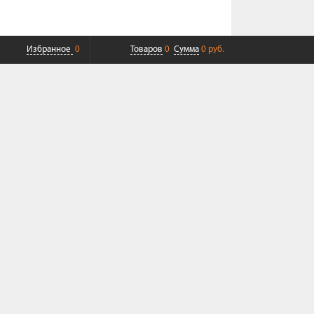
Избранное
0
Товаров
0
Сумма
0 руб.
ПЛАТНАЯ ДОСТАВКА ДО ТК
СОВРЕМЕННЫЙ СЕРВИС
+7 (968) 625-23-23
Пн-Пт 9:00-19:00