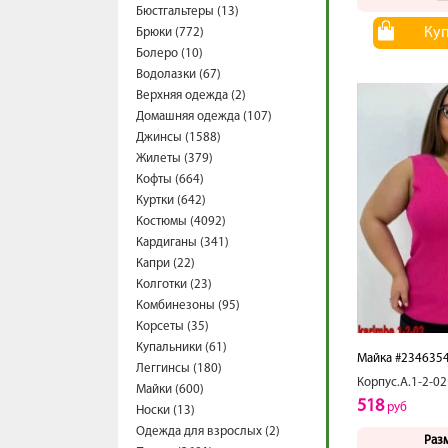
Бюстгальтеры (13)
Ку
Брюки (772)
Болеро (10)
Водолазки (67)
Верхняя одежда (2)
Домашняя одежда (107)
Джинсы (1588)
Жилеты (379)
Кофты (664)
Куртки (642)
Костюмы (4092)
Кардиганы (341)
Капри (22)
Колготки (23)
Комбинезоны (95)
Корсеты (35)
Купальники (61)
Майка #234635
Леггинсы (180)
Корпус.А.1-2-02
Майки (600)
518
руб
Носки (13)
Одежда для взрослых (2)
Раз