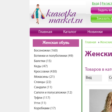
Вход
|
Регис
Задать в
Заказать 
Главная
Каталог
Новинки
Главная
»
Женские
Женская обувь
Босоножки (160)
Женски
Ботинки и полуботинки (49)
Балетки (15)
Кеды (47)
Товаров в кат
Кроссовки (430)
Мокасины (21)
Вид
С
Сланцы (22)
Сандали (11)
Сапоги и полусапожки (12)
Туфли (117)
Угги (11)
Коробками (17)