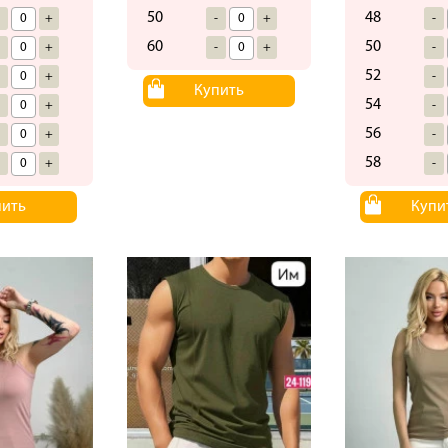
50
48
-
+
-
+
-
60
50
-
+
-
+
-
52
-
+
-
Купить
54
-
+
-
56
-
+
-
58
-
+
-
пить
Купи