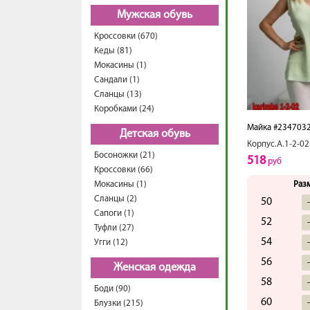
Мужская обувь
Кроссовки (670)
Кеды (81)
Мокасины (1)
Сандали (1)
Сланцы (13)
Коробками (24)
Майка #234703
Детская обувь
Корпус.А.1-2-02
Босоножки (21)
518
руб
Кроссовки (66)
Мокасины (1)
Раз
Сланцы (2)
50
Сапоги (1)
52
Туфли (27)
54
Угги (12)
56
Женская одежда
58
Боди (90)
60
Блузки (215)