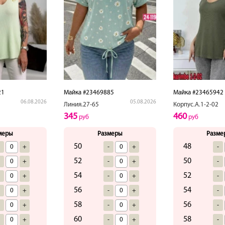
21
Майка #23469885
Майка #23465942
06.08.2026
05.08.2026
Линия.27-65
Корпус.А.1-2-02
345
460
руб
руб
меры
Размеры
Разме
50
48
-
+
-
+
-
52
50
-
+
-
+
-
54
52
-
+
-
+
-
56
54
-
+
-
+
-
58
56
-
+
-
+
-
60
58
-
+
-
+
-