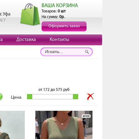
ВАША КОРЗИНА
Товаров:
0 шт
и:
Уфа
На сумму:
0р.
4/7
Оформить заказ
та
Доставка
Контакты
от
172
до
575
руб