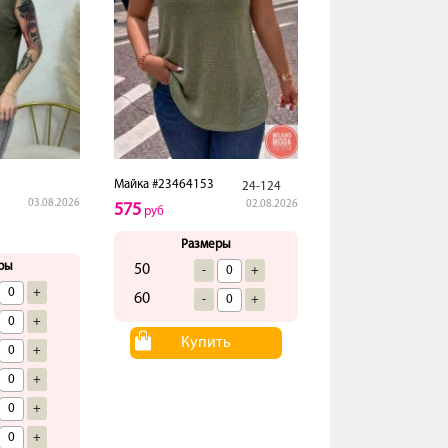
Майка #23464153
24-124
03.08.2026
02.08.2026
575
руб
Размеры
ры
50
-
+
+
60
-
+
+
Купить
+
+
+
+