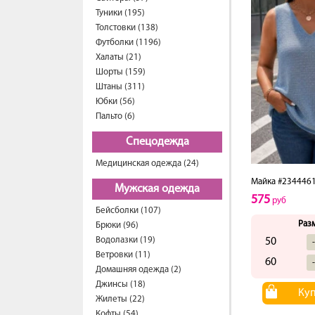
Туники (195)
Толстовки (138)
Футболки (1196)
Халаты (21)
Шорты (159)
Штаны (311)
Юбки (56)
Пальто (6)
Спецодежда
Медицинская одежда (24)
Майка #234446
Мужская одежда
575
руб
Бейсболки (107)
Раз
Брюки (96)
Водолазки (19)
50
Ветровки (11)
60
Домашняя одежда (2)
Джинсы (18)
Ку
Жилеты (22)
Кофты (54)