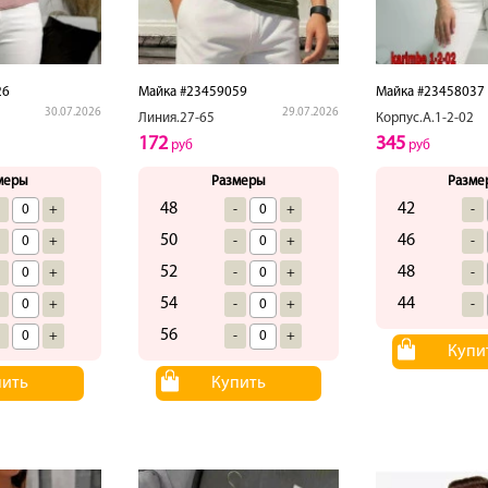
26
Майка #23459059
Майка #23458037
30.07.2026
29.07.2026
Линия.27-65
Корпус.А.1-2-02
172
345
руб
руб
меры
Размеры
Разме
48
42
-
+
-
+
-
50
46
-
+
-
+
-
52
48
-
+
-
+
-
54
44
-
+
-
+
-
56
-
+
-
+
Купи
пить
Купить