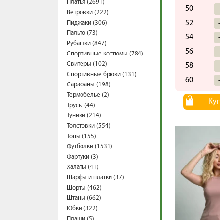
Платья (2691)
50
Ветровки (222)
52
Пиджаки (306)
Пальто (73)
54
Рубашки (847)
56
Спортивные костюмы (784)
Свитеры (102)
58
Спортивные брюки (131)
60
Сарафаны (198)
Термобелье (2)
Ку
Трусы (44)
Туники (214)
Толстовки (554)
Топы (155)
Футболки (1531)
Фартуки (3)
Халаты (41)
Шарфы и платки (37)
Шорты (462)
Штаны (662)
Юбки (322)
Плащи (5)