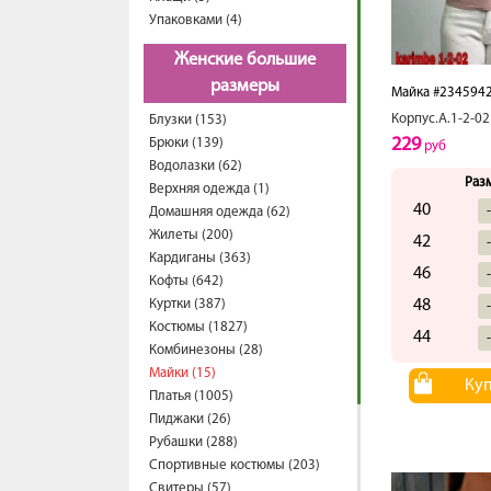
Упаковками (4)
Женские большие
размеры
Майка #234594
Корпус.А.1-2-02
Блузки (153)
229
Брюки (139)
руб
Водолазки (62)
Раз
Верхняя одежда (1)
40
Домашняя одежда (62)
Жилеты (200)
42
Кардиганы (363)
46
Кофты (642)
Куртки (387)
48
Костюмы (1827)
44
Комбинезоны (28)
Майки (15)
Ку
Платья (1005)
Пиджаки (26)
Рубашки (288)
Спортивные костюмы (203)
Свитеры (57)