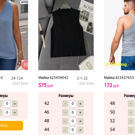
10
Майка #23439042
Майка #23437655
24-124
2-1-22
20.07.2026
16.07.2026
575
172
руб
руб
меры
Размеры
Разме
42
48
-
+
-
+
-
46
50
-
+
-
+
-
48
52
-
+
-
пить
44
54
-
+
-