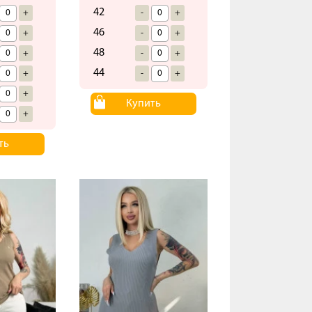
42
+
-
+
46
+
-
+
48
+
-
+
44
+
-
+
+
Купить
+
ть