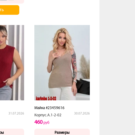
ть
Майка #23459616
31.07.2026
30.07.2026
Корпус.А.1-2-02
460
руб
ры
Размеры