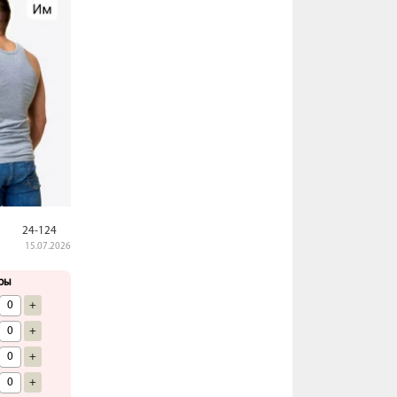
24-124
15.07.2026
ры
+
+
+
+