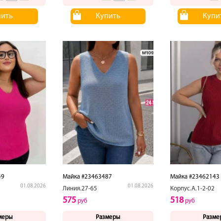
пить
Купить
Купи
49
Майка #23463487
Майка #23462143
01.08.2026
01.08.2026
Линия.27-65
Корпус.А.1-2-02
575
518
руб
руб
меры
Размеры
Разме