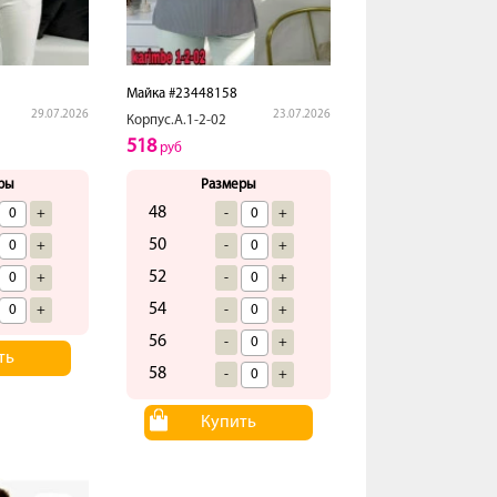
Майка #23448158
29.07.2026
23.07.2026
Корпус.А.1-2-02
518
руб
ры
Размеры
48
+
-
+
50
+
-
+
52
+
-
+
54
+
-
+
56
-
+
ть
58
-
+
Купить