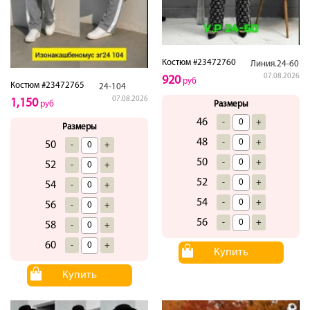
Костюм #23472760
Линия.24-60
07.08.2026
920
руб
Костюм #23472765
24-104
07.08.2026
1,150
Размеры
руб
46
-
+
Размеры
48
-
+
50
-
+
50
-
+
52
-
+
52
-
+
54
-
+
54
-
+
56
-
+
56
-
+
58
-
+
60
-
+
Купить
Купить