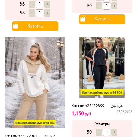
56
-
+
60
-
+
58
-
+
Купить
Купить
Костюм #23472899
24-104
07.08.2026
1,150
руб
Размеры
50
-
+
Костюм #23472901
24-104