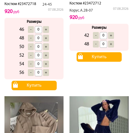
Костюм #23472712
Костюм #23472718
24-45
07.08.2026
07.08.2026
Корус.А.2В-07
920
руб
920
руб
Размеры
Размеры
46
-
+
42
-
+
48
-
+
48
-
+
50
-
+
52
-
+
Купить
54
-
+
56
-
+
Купить