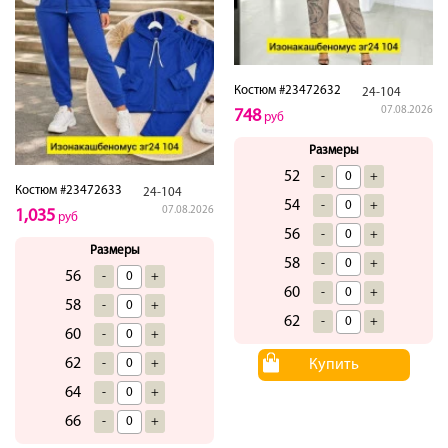
Костюм #23472632
24-104
07.08.2026
748
руб
Размеры
52
-
+
Костюм #23472633
24-104
54
-
+
07.08.2026
1,035
руб
56
-
+
Размеры
58
-
+
56
-
+
60
-
+
58
-
+
62
-
+
60
-
+
62
-
+
Купить
64
-
+
66
-
+