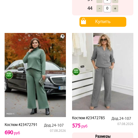
44
-
+
Купить
Костюм #23472785
Дод.24-107
07.08.2026
Костюм #23472791
575
Дод.24-107
руб
07.08.2026
690
руб
Размеры