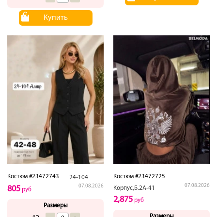
Купить
Костюм #23472743
Костюм #23472725
24-104
07.08.2026
07.08.2026
805
Корпус,Б.2А-41
руб
2,875
руб
Размеры
Размеры