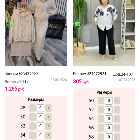
Костюм #23472921
Костюм #23472922
Дод.24-107
07.08.2026
07.08.2026
805
Линия.24-117
руб
1,265
руб
Размеры
Размеры
50
-
+
48
-
+
52
-
+
50
-
+
54
-
+
52
-
+
56
-
+
54
-
+
58
-
+