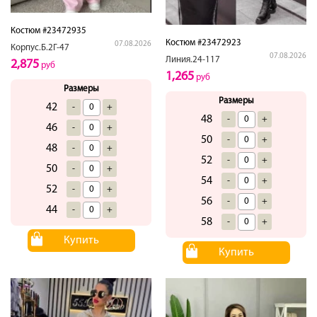
Костюм #23472935
Костюм #23472923
07.08.2026
Корпус.Б.2Г-47
07.08.2026
Линия.24-117
2,875
руб
1,265
руб
Размеры
Размеры
42
-
+
48
-
+
46
-
+
50
-
+
48
-
+
52
-
+
50
-
+
54
-
+
52
-
+
56
-
+
44
-
+
58
-
+
Купить
Купить