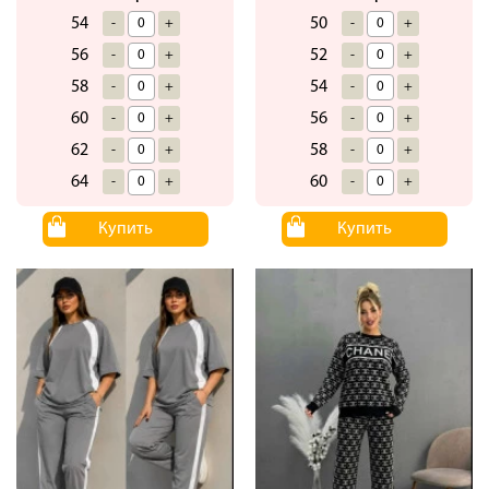
54
50
-
+
-
+
56
52
-
+
-
+
58
54
-
+
-
+
60
56
-
+
-
+
62
58
-
+
-
+
64
60
-
+
-
+
Купить
Купить