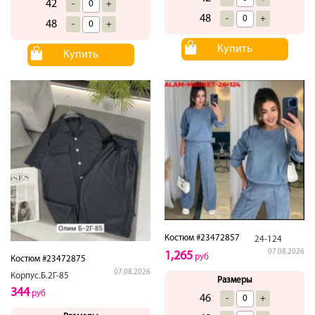
42
-
+
48
-
+
48
-
+
Купить
Купить
Костюм #23472857
24-124
07.08.2026
1,265
руб
Костюм #23472875
07.08.2026
Корпус.Б.2Г-85
Размеры
344
руб
46
-
+