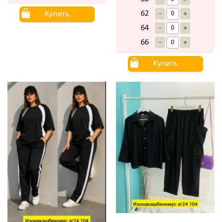
62
-
+
Купить
64
-
+
66
-
+
Купить