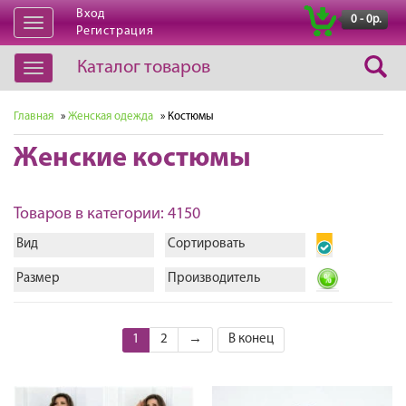
Вход
|
0 - 0р.
Открыть
Регистрация
навигацию
Каталог товаров
Открыть
навигацию
Главная
»
Женская одежда
» Костюмы
Женские костюмы
Товаров в категории: 4150
Вид
Сортировать
Размер
Производитель
1
2
→
В конец