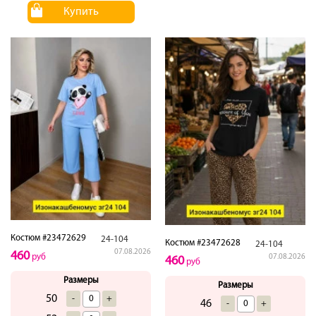
Купить
Костюм #23472629
24-104
Костюм #23472628
24-104
07.08.2026
460
руб
07.08.2026
460
руб
Размеры
Размеры
50
-
+
46
-
+