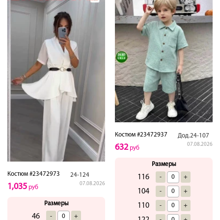
Костюм #23472937
Дод.24-107
07.08.2026
632
руб
Размеры
Костюм #23472973
24-124
116
-
+
07.08.2026
1,035
руб
104
-
+
Размеры
110
-
+
46
-
+
-
+