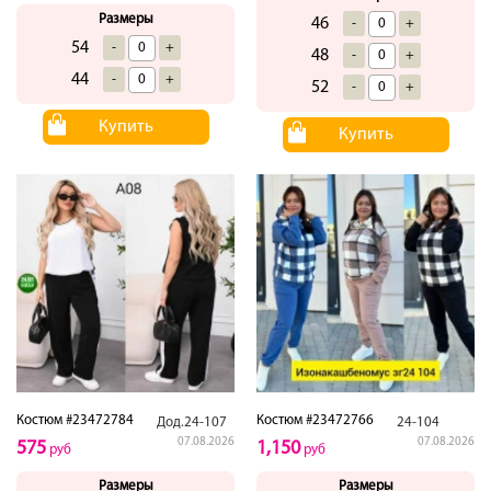
Размеры
46
-
+
54
-
+
48
-
+
44
-
+
52
-
+
Купить
Купить
Костюм #23472784
Костюм #23472766
Дод.24-107
24-104
07.08.2026
07.08.2026
575
1,150
руб
руб
Размеры
Размеры