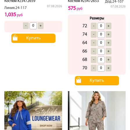
Костюм #23472659
Костюм #23472653
Дод.24-107
07.08.2026
07.08.2026
575
Линия.24-117
руб
1,035
руб
Размеры
-
+
72
-
+
74
-
+
Купить
64
-
+
66
-
+
68
-
+
70
-
+
Купить