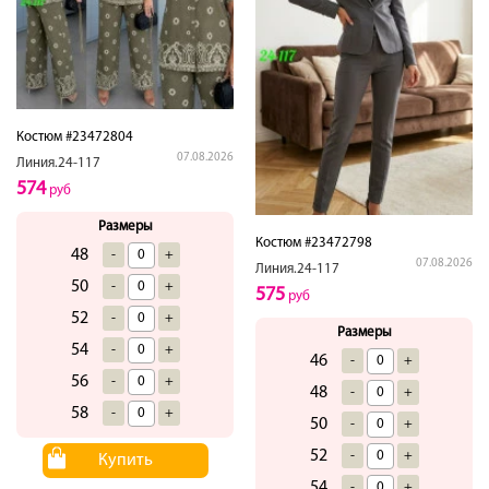
Костюм #23472804
07.08.2026
Линия.24-117
574
руб
Размеры
Костюм #23472798
48
-
+
07.08.2026
Линия.24-117
50
-
+
575
руб
52
-
+
Размеры
54
-
+
46
-
+
56
-
+
48
-
+
58
-
+
50
-
+
52
-
+
Купить
54
-
+