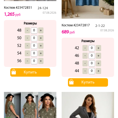
Костюм #23472851
24-124
07.08.2026
1,265
руб
Размеры
Костюм #23472817
2-1-22
48
-
+
07.08.2026
689
руб
50
-
+
Размеры
52
-
+
42
-
+
54
-
+
46
-
+
56
-
+
48
-
+
44
-
+
Купить
Купить