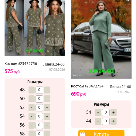
Костюм #23472756
Линия.24-60
07.08.2026
575
руб
Размеры
Костюм #23472754
Линия.24-60
48
-
+
07.08.2026
690
руб
50
-
+
Размеры
52
-
+
54
-
+
54
-
+
44
-
+
56
-
+
58
-
+
Купить