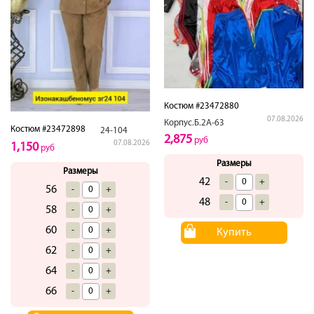
Костюм #23472880
07.08.2026
Корпус.Б.2А-63
Костюм #23472898
24-104
2,875
руб
07.08.2026
1,150
руб
Размеры
Размеры
42
-
+
56
-
+
48
-
+
58
-
+
60
-
+
Купить
62
-
+
64
-
+
66
-
+