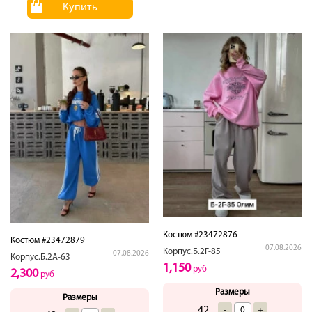
Купить
Костюм #23472876
Костюм #23472879
07.08.2026
Корпус.Б.2Г-85
07.08.2026
Корпус.Б.2А-63
1,150
руб
2,300
руб
Размеры
Размеры
42
-
+