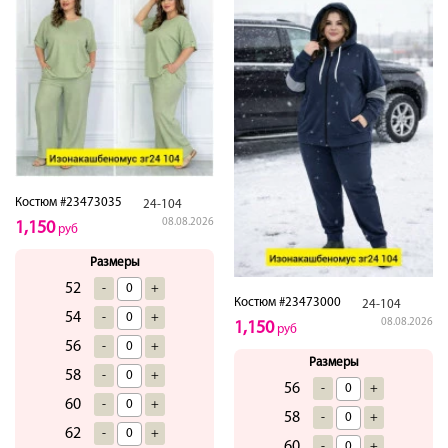
Костюм #23473035
24-104
08.08.2026
1,150
руб
Размеры
52
-
+
Костюм #23473000
24-104
54
-
+
08.08.2026
1,150
руб
56
-
+
Размеры
58
-
+
56
-
+
60
-
+
58
-
+
62
-
+
60
-
+