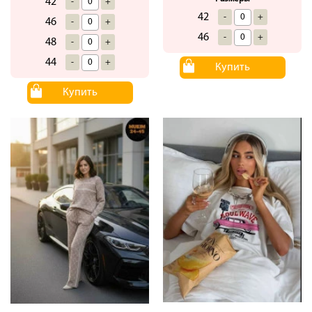
42
-
+
42
-
+
46
-
+
46
-
+
48
-
+
44
-
+
Купить
Купить