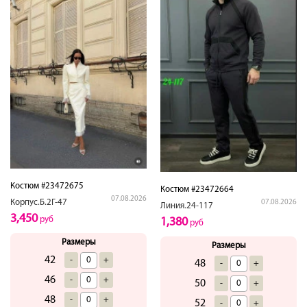
Костюм #23472675
Костюм #23472664
07.08.2026
Корпус.Б.2Г-47
07.08.2026
Линия.24-117
3,450
руб
1,380
руб
Размеры
Размеры
42
-
+
48
-
+
46
-
+
50
-
+
48
-
+
52
-
+