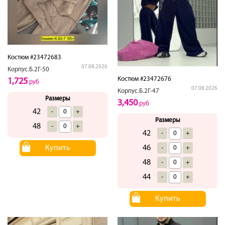
Костюм #23472683
07.08.2026
Корпус.Б.2Г-50
Костюм #23472676
1,725
руб
07.08.2026
Корпус.Б.2Г-47
Размеры
3,450
руб
42
-
+
Размеры
48
-
+
42
-
+
Купить
46
-
+
48
-
+
44
-
+
Купить