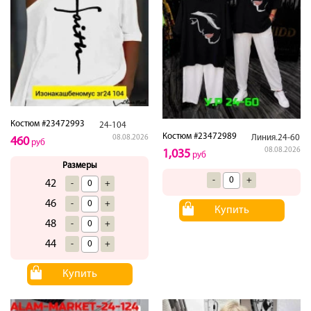
Костюм #23472993
24-104
Костюм #23472989
Линия.24-60
08.08.2026
460
руб
08.08.2026
1,035
руб
Размеры
-
+
42
-
+
46
-
+
Купить
48
-
+
44
-
+
Купить