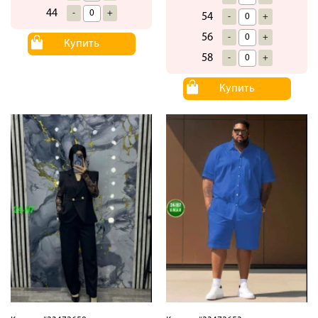
44
-
+
54
-
+
56
-
+
Купить
58
-
+
Купить