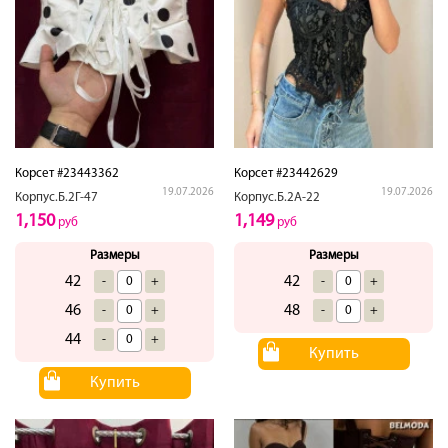
Корсет #23443362
Корсет #23442629
19.07.2026
19.07.2026
Корпус.Б.2Г-47
Корпус.Б.2А-22
1,150
1,149
руб
руб
Размеры
Размеры
42
42
-
+
-
+
46
48
-
+
-
+
44
-
+
Купить
Купить