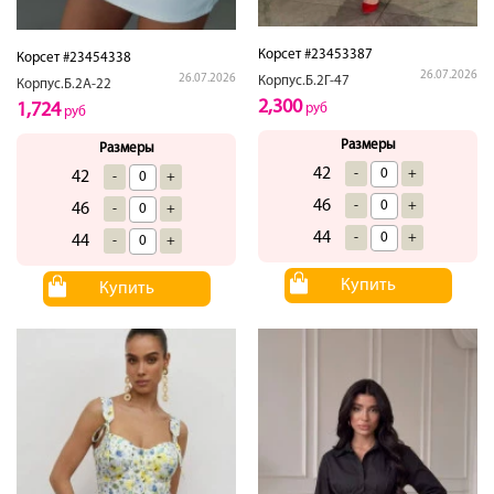
Корсет #23453387
Корсет #23454338
26.07.2026
26.07.2026
Корпус.Б.2Г-47
Корпус.Б.2А-22
2,300
1,724
руб
руб
Размеры
Размеры
42
-
+
42
-
+
46
-
+
46
-
+
44
-
+
44
-
+
Купить
Купить