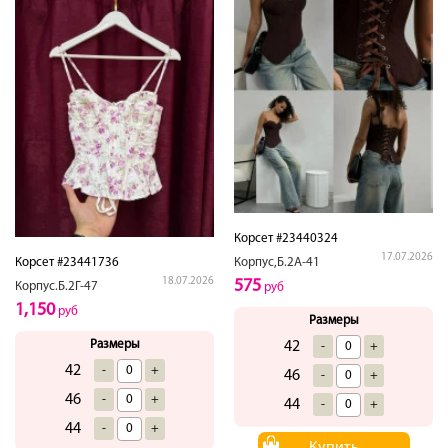
Корсет #23440324
17.07.2026
Корсет #23441736
Корпус,Б.2А-41
18.07.2026
575
Корпус.Б.2Г-47
руб
1,150
руб
Размеры
Размеры
42
-
+
42
-
+
46
-
+
46
-
+
44
-
+
44
-
+