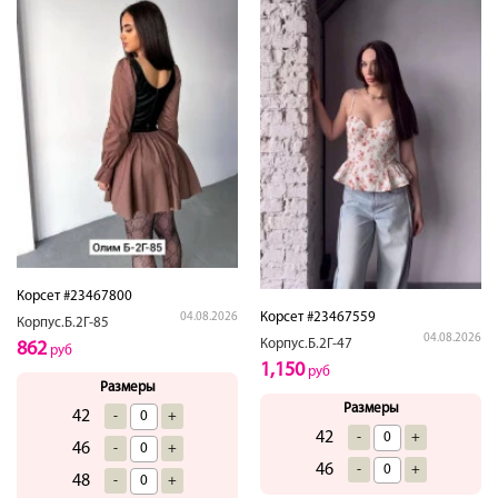
Корсет #23467800
Корсет #23467559
04.08.2026
Корпус.Б.2Г-85
04.08.2026
Корпус.Б.2Г-47
862
руб
1,150
руб
Размеры
Размеры
42
-
+
42
-
+
46
-
+
46
-
+
48
-
+