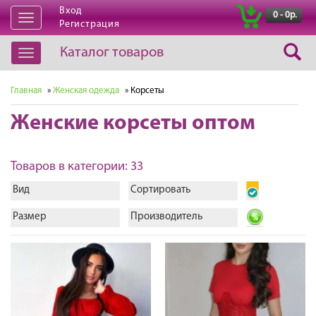
Вход
|
0 - 0р.
Открыть
Регистрация
навигацию
Каталог товаров
Открыть
навигацию
Главная
»
Женская одежда
» Корсеты
Женские корсеты оптом
Товаров в категории: 33
Вид
Сортировать
Размер
Производитель