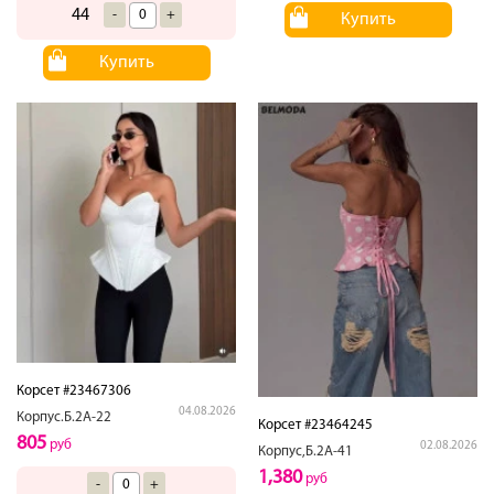
44
-
+
Купить
Купить
Корсет #23467306
04.08.2026
Корпус.Б.2А-22
Корсет #23464245
805
руб
02.08.2026
Корпус,Б.2А-41
1,380
руб
-
+