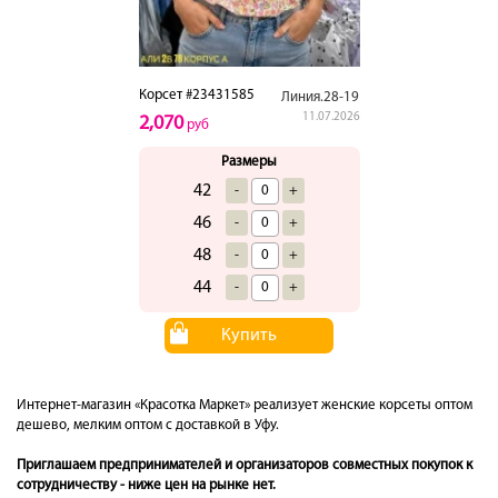
Корсет #23431585
Линия.28-19
11.07.2026
2,070
руб
Размеры
42
-
+
46
-
+
48
-
+
44
-
+
Купить
Интернет-магазин «Красотка Маркет» реализует женские корсеты оптом
дешево, мелким оптом с доставкой в Уфу.
Приглашаем предпринимателей и организаторов совместных покупок к
сотрудничеству - ниже цен на рынке нет.