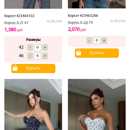
Корсет #23463266
Корсет #23464102
01.08.2026
02.08.2026
Корпус.Б.2Д-79
Корпус.Б.2Г-47
2,070
1,380
руб
руб
Размеры
-
+
42
-
+
Купить
46
-
+
Купить