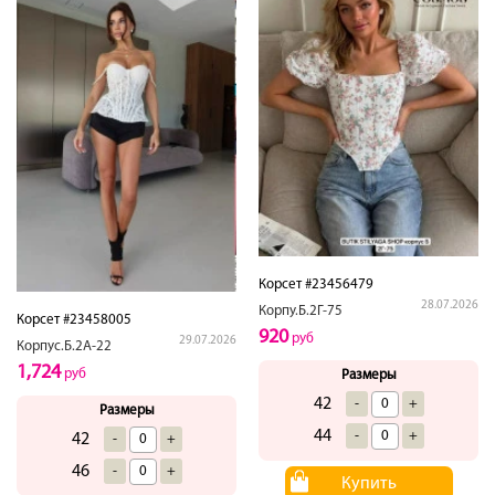
Корсет #23456479
28.07.2026
Корпу.Б.2Г-75
Корсет #23458005
920
руб
29.07.2026
Корпус.Б.2А-22
1,724
руб
Размеры
42
-
+
Размеры
44
-
+
42
-
+
46
-
+
Купить