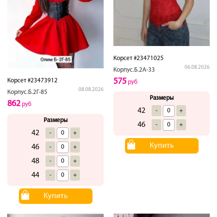
Корсет #23471025
06.08.2026
Корпус.Б.2А-33
575
Корсет #23473912
руб
08.08.2026
Корпус.Б.2Г-85
Размеры
862
руб
42
-
+
Размеры
46
-
+
42
-
+
Купить
46
-
+
48
-
+
44
-
+
Купить