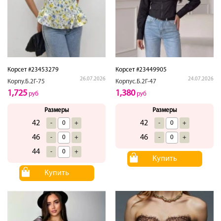
Корсет #23453279
Корсет #23449905
26.07.2026
24.07.2026
Корпу.Б.2Г-75
Корпус.Б.2Г-47
1,725
1,380
руб
руб
Размеры
Размеры
42
42
-
+
-
+
46
46
-
+
-
+
44
-
+
Купить
Купить