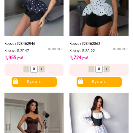
Корсет #23462946
Корсет #23462862
01.08.2026
01.08.2026
Корпус.Б.2Г-47
Корпус.Б.2А-22
1,955
1,724
руб
руб
-
+
-
+
Купить
Купить