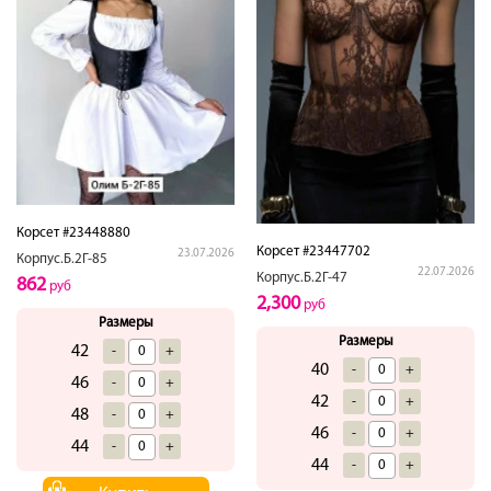
Корсет #23448880
Корсет #23447702
23.07.2026
Корпус.Б.2Г-85
22.07.2026
Корпус.Б.2Г-47
862
руб
2,300
руб
Размеры
Размеры
42
-
+
40
-
+
46
-
+
42
-
+
48
-
+
46
-
+
44
-
+
44
-
+