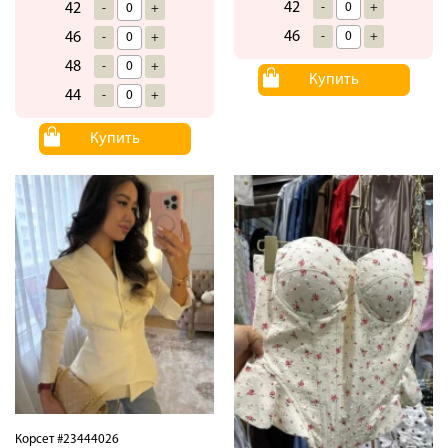
42
-
+
42
-
+
46
-
+
46
-
+
48
-
+
Купить
44
-
+
Купить
Корсет #23444026