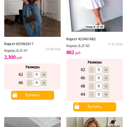
Корсет #23461682
Корсет #23462611
31.07.2026
Корпус.Б.2Г-85
01.08.2026
Корпус.Б.2Г-47
862
руб
2,300
руб
Размеры
Размеры
42
-
+
42
-
+
46
-
+
46
-
+
48
-
+
44
-
+
Купить
Купить