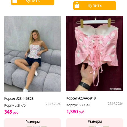
Купить
Купить
Корсет #23445918
Корсет #23446823
21.07.2026
22.07.2026
Корпус,Б.2А-41
Корпу.Б.2Г-75
1,380
345
руб
руб
Размеры
Размеры