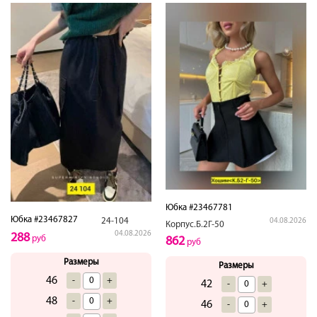
Юбка #23467781
Юбка #23467827
24-104
04.08.2026
Корпус.Б.2Г-50
04.08.2026
288
руб
862
руб
Размеры
Размеры
46
-
+
42
-
+
48
-
+
46
-
+