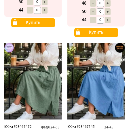
50
-
+
48
-
+
44
-
+
50
-
+
44
-
+
Купить
Купить
Юбка #23467472
Юбка #23467145
Федя.24-53
24-45