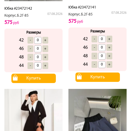
Юбка #23472141
Юбка #23472142
07.08.2026
07.08.2026
Корпус.Б.2Г-85
Корпус.Б.2Г-85
575
575
руб
руб
Размеры
Размеры
42
-
+
42
-
+
46
-
+
46
-
+
48
-
+
48
-
+
44
-
+
44
-
+
Купить
Купить