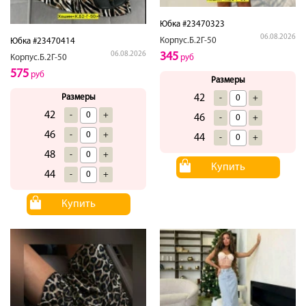
Юбка #23470323
06.08.2026
Корпус.Б.2Г-50
Юбка #23470414
345
06.08.2026
руб
Корпус.Б.2Г-50
575
руб
Размеры
42
Размеры
-
+
42
-
+
46
-
+
46
-
+
44
-
+
48
-
+
Купить
44
-
+
Купить