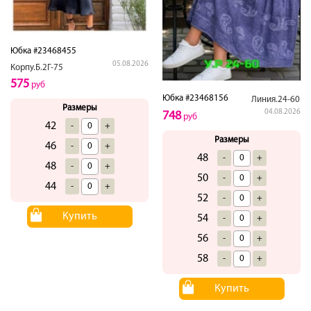
Юбка #23468455
05.08.2026
Корпу.Б.2Г-75
575
руб
Юбка #23468156
Линия.24-60
Размеры
04.08.2026
748
руб
42
-
+
Размеры
46
-
+
48
-
+
48
-
+
50
-
+
44
-
+
52
-
+
Купить
54
-
+
56
-
+
58
-
+
Купить