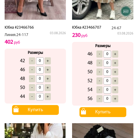
Юбка #23466766
Юбка #23466707
24-67
03.08.2026
03.08.2026
230
Линия.24-117
руб
402
руб
Размеры
Размеры
46
-
+
42
-
+
48
-
+
46
-
+
50
-
+
48
-
+
52
-
+
50
-
+
54
-
+
44
-
+
56
-
+
Купить
Купить