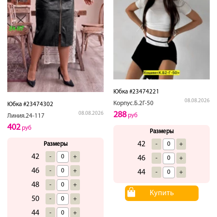
Юбка #23474221
08.08.2026
Корпус.Б.2Г-50
Юбка #23474302
288
08.08.2026
руб
Линия.24-117
402
руб
Размеры
42
Размеры
-
+
42
-
+
46
-
+
46
-
+
44
-
+
48
-
+
Купить
50
-
+
44
-
+