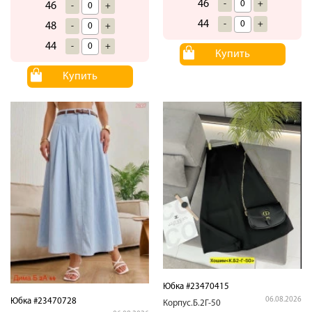
46
-
+
46
-
+
44
-
+
48
-
+
44
-
+
Купить
Купить
Юбка #23470415
06.08.2026
Юбка #23470728
Корпус.Б.2Г-50