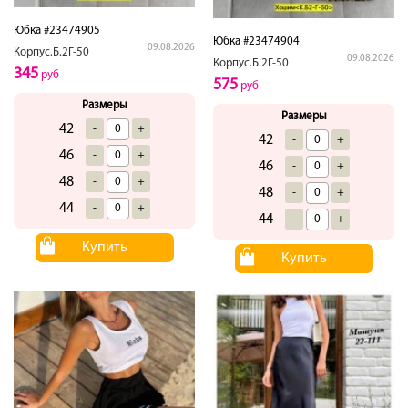
Юбка #23474905
Юбка #23474904
09.08.2026
Корпус.Б.2Г-50
09.08.2026
Корпус.Б.2Г-50
345
руб
575
руб
Размеры
Размеры
42
-
+
42
-
+
46
-
+
46
-
+
48
-
+
48
-
+
44
-
+
44
-
+
Купить
Купить