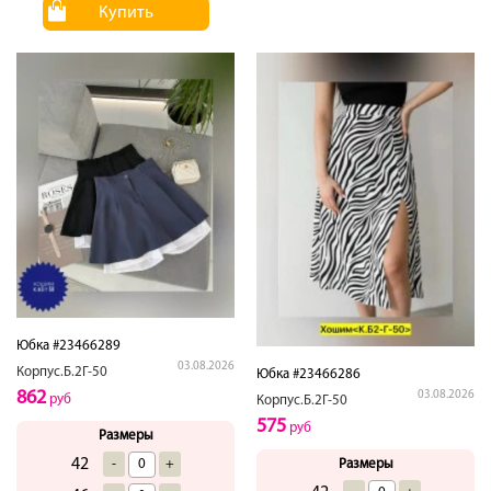
Купить
Юбка #23466289
03.08.2026
Корпус.Б.2Г-50
Юбка #23466286
862
03.08.2026
руб
Корпус.Б.2Г-50
575
руб
Размеры
42
Размеры
-
+