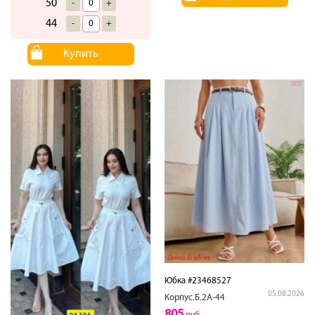
50
-
+
44
-
+
Купить
Юбка #23468527
05.08.2026
Корпус.Б.2А-44
805