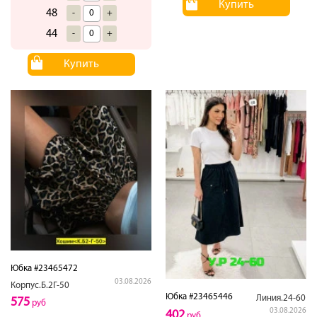
Купить
48
-
+
44
-
+
Купить
Юбка #23465472
03.08.2026
Корпус.Б.2Г-50
Юбка #23465446
Линия.24-60
575
руб
03.08.2026
402
руб