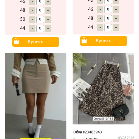
42
-
+
46
-
+
46
-
+
48
-
+
48
-
+
50
-
+
44
-
+
44
-
+
Купить
Купить
Юбка #23465943
03.08.2026