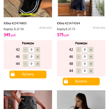
Юбка #23474805
Юбка #23474564
09.08.2026
09.08.2026
Корпус.Б.2Г-50
Корпу.Б.2Г-75
345
575
руб
руб
Размеры
Размеры
42
42
-
+
-
+
46
46
-
+
-
+
44
48
-
+
-
+
44
-
+
Купить
Купить