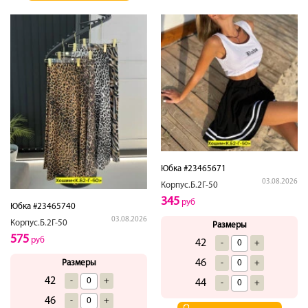
Юбка #23465671
03.08.2026
Корпус.Б.2Г-50
345
руб
Юбка #23465740
03.08.2026
Корпус.Б.2Г-50
Размеры
575
руб
42
-
+
46
-
+
Размеры
42
-
+
44
-
+
46
-
+