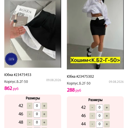
Юбка #23475453
Юбка #23475302
09.08.2026
Корпус.Б.2Г-50
09.08.2026
Корпус.Б.2Г-50
862
руб
288
руб
Размеры
Размеры
42
-
+
42
-
+
46
-
+
46
-
+
48
-
+
44
-
+