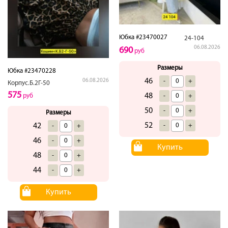
Юбка #23470027
24-104
06.08.2026
690
руб
Размеры
Юбка #23470228
46
-
+
06.08.2026
Корпус.Б.2Г-50
575
48
-
+
руб
50
-
+
Размеры
52
-
+
42
-
+
46
-
+
Купить
48
-
+
44
-
+
Купить