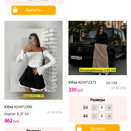
Купить
Юбка #23472373
24-104
07.08.2026
230
руб
Размеры
Юбка #23472390
54
-
+
07.08.2026
Корпус.Б.2Г-50
44
-
+
862
руб
Купить