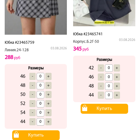
Юбка #23465741
03.08.2026
Корпус.Б.2Г-50
Юбка #23465759
345
03.08.2026
руб
Линия.24-128
288
руб
Размеры
42
-
+
Размеры
46
-
+
46
-
+
48
-
+
48
-
+
50
-
+
44
-
+
52
-
+
Купить
54
-
+
44
-
+
Купить