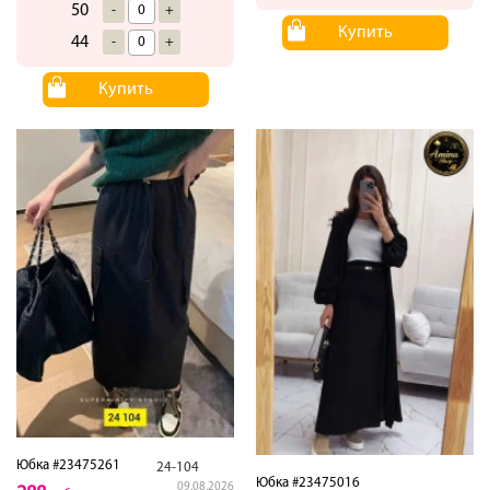
50
-
+
Купить
44
-
+
Купить
Юбка #23475261
24-104
Юбка #23475016
09.08.2026