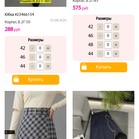
Корпус.Б.2Г-85
575
руб
Юбка #23466154
Размеры
03.08.2026
Корпус.Б.2Г-50
42
-
+
288
руб
46
-
+
Размеры
48
-
+
42
-
+
44
-
+
46
-
+
44
-
+
Купить
Купить