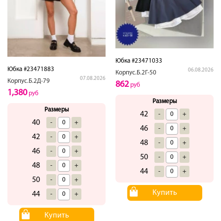
Юбка #23471033
Юбка #23471883
06.08.2026
Корпус.Б.2Г-50
07.08.2026
Корпус.Б.2Д-79
862
руб
1,380
руб
Размеры
Размеры
42
-
+
40
-
+
46
-
+
42
-
+
48
-
+
46
-
+
50
-
+
48
-
+
44
-
+
50
-
+
Купить
44
-
+
Купить