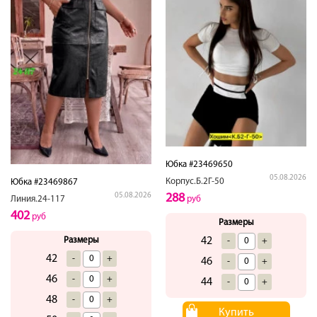
Юбка #23469650
05.08.2026
Корпус.Б.2Г-50
Юбка #23469867
288
05.08.2026
руб
Линия.24-117
402
руб
Размеры
42
Размеры
-
+
42
-
+
46
-
+
46
-
+
44
-
+
48
-
+
Купить