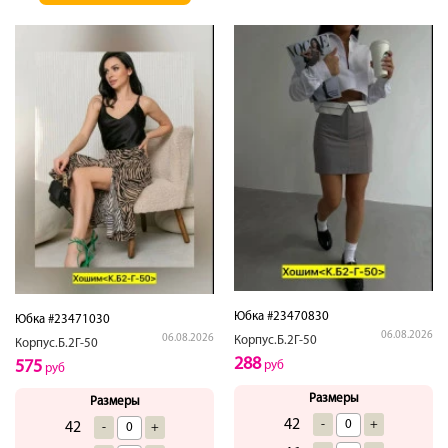
Юбка #23470830
Юбка #23471030
06.08.2026
06.08.2026
Корпус.Б.2Г-50
Корпус.Б.2Г-50
288
575
руб
руб
Размеры
Размеры
42
-
+
42
-
+