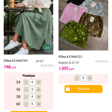
Юбка #23466332
Юбка #23466704
24-67
03.08.2026
Корпус.Б.2Г-47
03.08.2026
748
руб
1,955
руб
Размеры
-
+
54
-
+
Купить
56
-
+
58
-
+
60
-
+