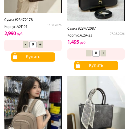
Сумка #23472178
07.08.2026
Корпус.А2Г-01
Сумка #23472087
2,990
руб
07.08.2026
Корпус.А.2А-23
1,495
руб
-
+
-
+
Купить
Купить