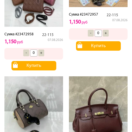
Сумка #23472957
22-115
07.08.2026
1,150
руб
-
+
Сумка #23472958
22-115
07.08.2026
1,150
руб
Купить
-
+
Купить