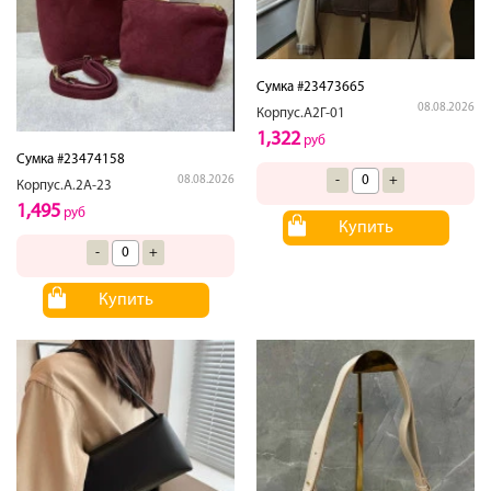
Сумка #23473665
08.08.2026
Корпус.А2Г-01
1,322
руб
Сумка #23474158
-
+
08.08.2026
Корпус.А.2А-23
1,495
руб
Купить
-
+
Купить