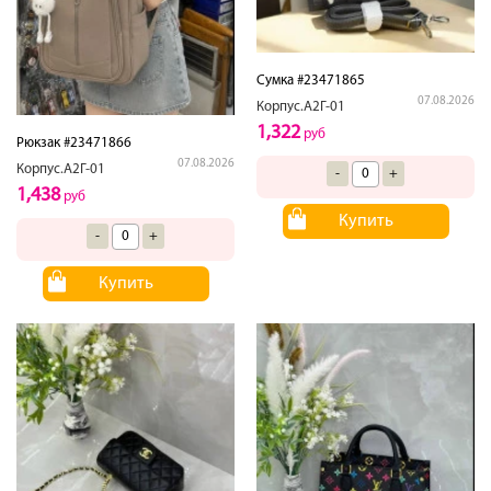
Сумка #23471865
07.08.2026
Корпус.А2Г-01
1,322
руб
Рюкзак #23471866
07.08.2026
Корпус.А2Г-01
-
+
1,438
руб
Купить
-
+
Купить