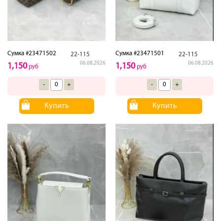
Сумка #23471502
Сумка #23471501
22-115
22-115
06.08.2026
06.08.2026
1,150
1,150
руб
руб
-
+
-
+
Купить
Купить