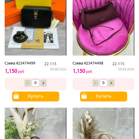
Сумка #23474499
Сумка #23474498
22-115
22-115
09.08.2026
09.08.2026
1,150
1,150
руб
руб
-
+
-
+
Купить
Купить