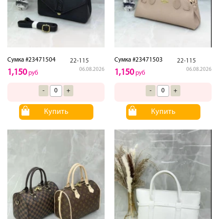
Сумка #23471504
Сумка #23471503
22-115
22-115
06.08.2026
06.08.2026
1,150
1,150
руб
руб
-
+
-
+
Купить
Купить