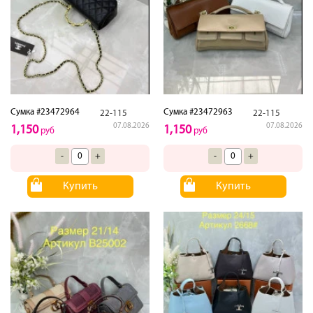
Сумка #23472964
Сумка #23472963
22-115
22-115
07.08.2026
07.08.2026
1,150
1,150
руб
руб
-
+
-
+
Купить
Купить