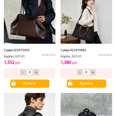
Сумка #23475059
Сумка #23474985
09.08.2026
09.08.2026
Корпус.А2Г-01
Корпус.А2Г-01
1,552
1,380
руб
руб
-
+
-
+
Купить
Купить