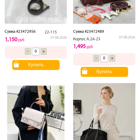
Сумка #23472956
Сумка #23472489
22-115
07.08.2026
07.08.2026
1,150
Корпус.А.2А-23
руб
1,495
руб
-
+
-
+
Купить
Купить