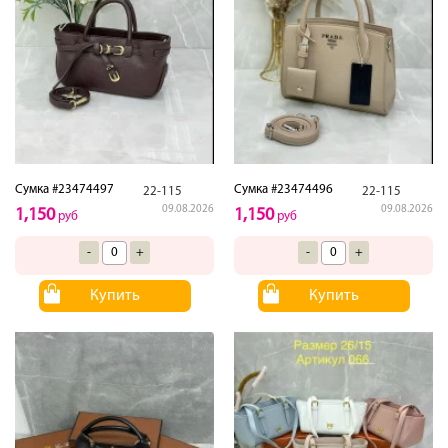
Сумка #23474497
Сумка #23474496
22-115
22-115
09.08.2026
09.08.2026
1,150
1,150
руб
руб
-
+
-
+
Купить
Купить