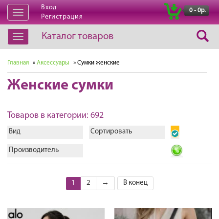
Вход
|
0 - 0р.
Открыть
Регистрация
навигацию
Каталог товаров
Открыть
навигацию
Главная
»
Аксессуары
» Сумки женские
Женские сумки
Товаров в категории: 692
Вид
Сортировать
Производитель
1
2
→
В конец