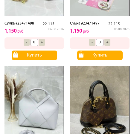
Сумка #23471498
Сумка #23471497
22-115
22-115
06.08.2026
06.08.2026
1,150
1,150
руб
руб
-
+
-
+
Купить
Купить