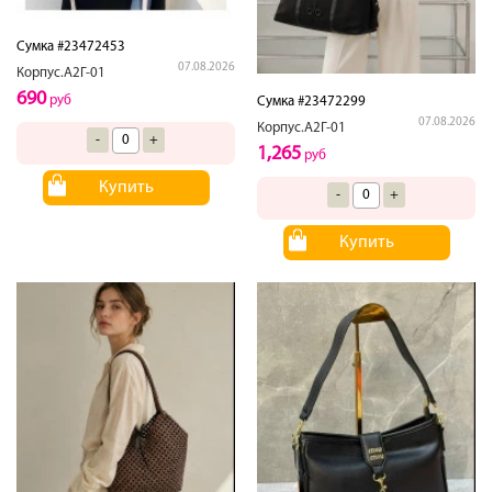
Сумка #23472453
07.08.2026
Корпус.А2Г-01
690
руб
Сумка #23472299
07.08.2026
Корпус.А2Г-01
-
+
1,265
руб
Купить
-
+
Купить