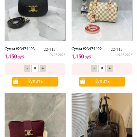
Сумка #23474493
Сумка #23474492
22-115
22-115
09.08.2026
09.08.2026
1,150
1,150
руб
руб
-
+
-
+
Купить
Купить