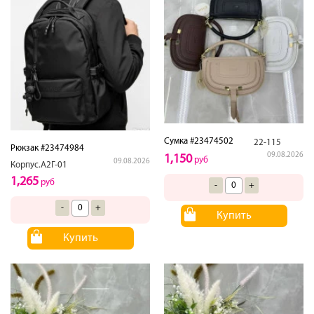
Сумка #23474502
22-115
Рюкзак #23474984
09.08.2026
1,150
руб
09.08.2026
Корпус.А2Г-01
1,265
руб
-
+
-
+
Купить
Купить