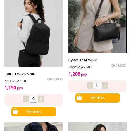
Сумка #23475060
09.08.2026
Корпус.А2Г-01
1,208
Рюкзак #23475200
руб
09.08.2026
Корпус.А2Г-01
-
+
1,150
руб
Купить
-
+
Купить