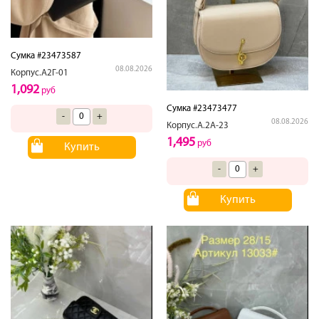
Сумка #23473587
08.08.2026
Корпус.А2Г-01
1,092
руб
Сумка #23473477
-
+
08.08.2026
Корпус.А.2А-23
1,495
руб
Купить
-
+
Купить