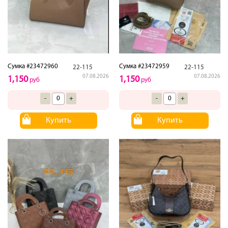
Сумка #23472960
Сумка #23472959
22-115
22-115
07.08.2026
07.08.2026
1,150
1,150
руб
руб
-
+
-
+
Купить
Купить