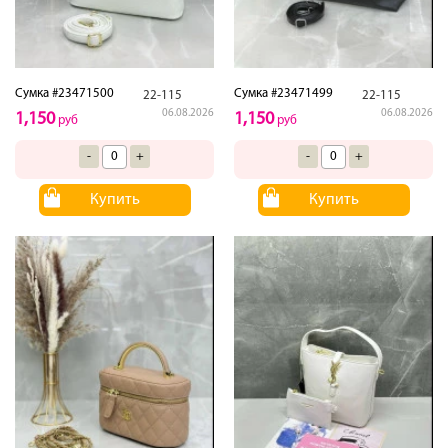
Сумка #23471500
Сумка #23471499
22-115
22-115
06.08.2026
06.08.2026
1,150
1,150
руб
руб
-
+
-
+
Купить
Купить