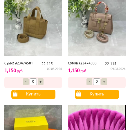
Сумка #23474501
Сумка #23474500
22-115
22-115
09.08.2026
09.08.2026
1,150
1,150
руб
руб
-
+
-
+
Купить
Купить