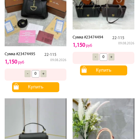
Сумка #23474494
22-115
09.08.2026
1,150
руб
Сумка #23474495
22-115
-
+
09.08.2026
1,150
руб
Купить
-
+
Купить