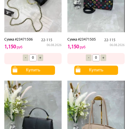
Сумка #23471506
Сумка #23471505
22-115
22-115
06.08.2026
06.08.2026
1,150
1,150
руб
руб
-
+
-
+
Купить
Купить