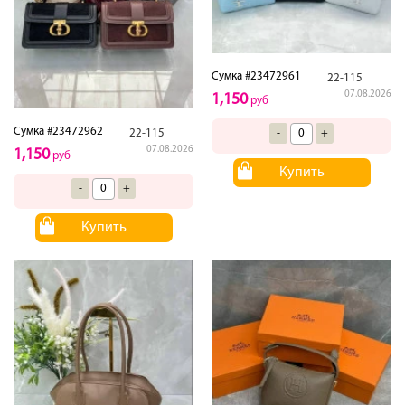
Сумка #23472961
22-115
07.08.2026
1,150
руб
Сумка #23472962
22-115
-
+
07.08.2026
1,150
руб
Купить
-
+
Купить