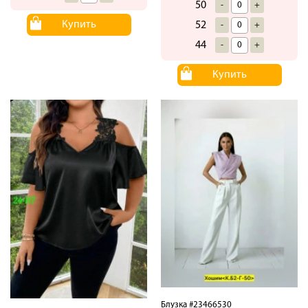
50
-
+
Купить
52
-
+
44
-
+
Купить
Блузка #23466530