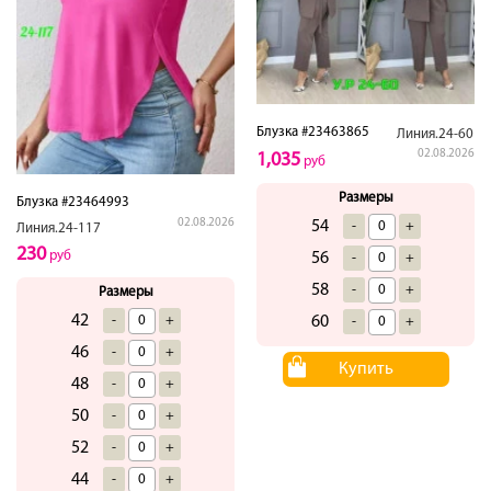
Блузка #23463865
Линия.24-60
02.08.2026
1,035
руб
Размеры
Блузка #23464993
02.08.2026
54
-
+
Линия.24-117
230
руб
56
-
+
58
-
+
Размеры
42
60
-
+
-
+
46
-
+
Купить
48
-
+
50
-
+
52
-
+
44
-
+