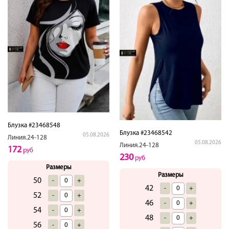
Блузка #23468548
Блузка #23468542
05.08.2026
Линия.24-128
05.08.2026
Линия.24-128
172
руб
230
руб
Размеры
Размеры
50
-
+
42
-
+
52
-
+
46
-
+
54
-
+
48
-
+
56
-
+