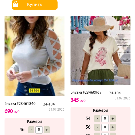
Купить
Блузка #23460969
24-104
31.07.2026
345
руб
Блузка #23461840
24-104
31.07.2026
690
Размеры
руб
54
-
+
Размеры
56
-
+
46
-
+