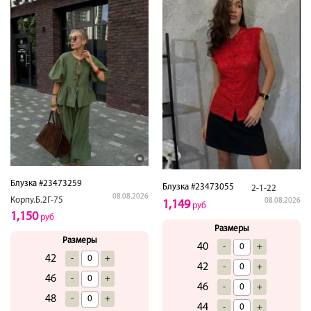
Блузка #23473259
Блузка #23473055
2-1-22
08.08.2026
Корпу.Б.2Г-75
08.08.2026
1,149
руб
1,150
руб
Размеры
Размеры
40
-
+
42
-
+
42
-
+
46
-
+
46
-
+
48
-
+
44
-
+