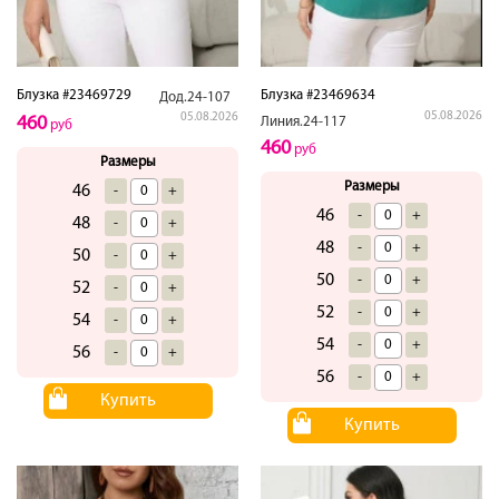
Блузка #23469729
Блузка #23469634
Дод.24-107
05.08.2026
05.08.2026
460
Линия.24-117
руб
460
руб
Размеры
Размеры
46
-
+
46
-
+
48
-
+
48
-
+
50
-
+
50
-
+
52
-
+
52
-
+
54
-
+
54
-
+
56
-
+
56
-
+
Купить
Купить