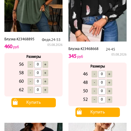
Блузка #23468895
Федя.24-53
05.08.2026
460
руб
Блузка #23468668
24-45
05.08.2026
345
Размеры
руб
56
-
+
Размеры
58
-
+
46
-
+
60
-
+
48
-
+
62
-
+
50
-
+
52
-
+
Купить
Купить