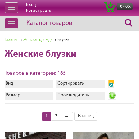
Вход
|
0 - 0р.
Открыть
Регистрация
навигацию
Каталог товаров
Открыть
навигацию
Главная
»
Женская одежда
» Блузки
Женские блузки
Товаров в категории: 165
Вид
Сортировать
Размер
Производитель
1
2
→
В конец