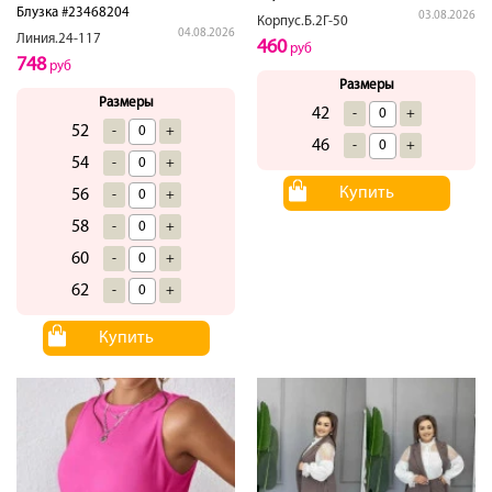
Блузка #23468204
03.08.2026
Корпус.Б.2Г-50
04.08.2026
Линия.24-117
460
руб
748
руб
Размеры
Размеры
42
-
+
52
-
+
46
-
+
54
-
+
Купить
56
-
+
58
-
+
60
-
+
62
-
+
Купить