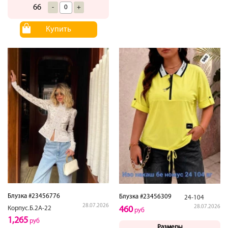
66
-
+
Купить
Блузка #23456776
Блузка #23456309
24-104
28.07.2026
28.07.2026
Корпус.Б.2А-22
460
руб
1,265
руб
Размеры