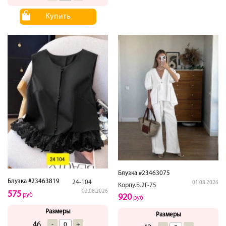
Купить
Блузка #23463075
Блузка #23463819
24-104
01.08.2026
Корпу.Б.2Г-75
02.08.2026
575
руб
920
руб
Размеры
Размеры
46
-
+