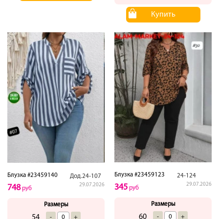
Купить
Блузка #23459123
Блузка #23459140
24-124
Дод.24-107
29.07.2026
29.07.2026
345
748
руб
руб
Размеры
Размеры
60
-
+
54
-
+