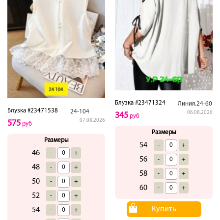
Блузка #23471324
Линия.24-60
Блузка #23471538
24-104
06.08.2026
345
руб
07.08.2026
575
руб
Размеры
Размеры
54
-
+
46
-
+
56
-
+
48
-
+
58
-
+
50
-
+
60
-
+
52
-
+
Купить
54
-
+