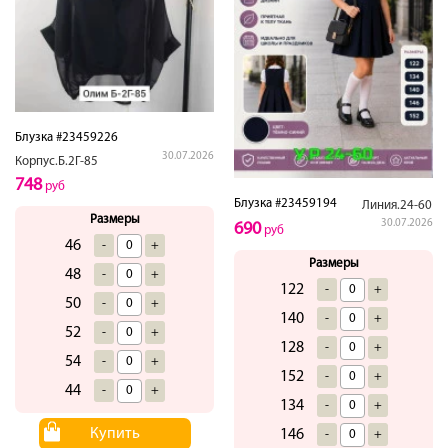
Блузка #23459226
30.07.2026
Корпус.Б.2Г-85
748
руб
Блузка #23459194
Линия.24-60
Размеры
30.07.2026
690
руб
46
-
+
Размеры
48
-
+
122
-
+
50
-
+
140
-
+
52
-
+
128
-
+
54
-
+
152
-
+
44
-
+
134
-
+
Купить
146
-
+