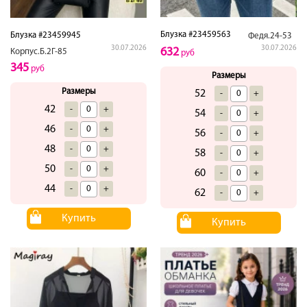
Блузка #23459563
Блузка #23459945
Федя.24-53
30.07.2026
30.07.2026
632
Корпус.Б.2Г-85
руб
345
руб
Размеры
Размеры
52
-
+
42
-
+
54
-
+
46
-
+
56
-
+
48
-
+
58
-
+
50
-
+
60
-
+
44
-
+
62
-
+
Купить
Купить