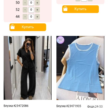
50
-
+
Купить
52
-
+
44
-
+
Купить
Блузка #23472086
Блузка #23471935
Федя.24-53