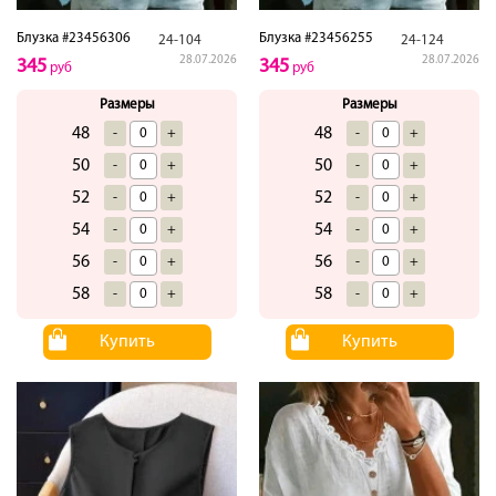
Блузка #23456306
Блузка #23456255
24-104
24-124
28.07.2026
28.07.2026
345
345
руб
руб
Размеры
Размеры
48
48
-
+
-
+
50
50
-
+
-
+
52
52
-
+
-
+
54
54
-
+
-
+
56
56
-
+
-
+
58
58
-
+
-
+
Купить
Купить