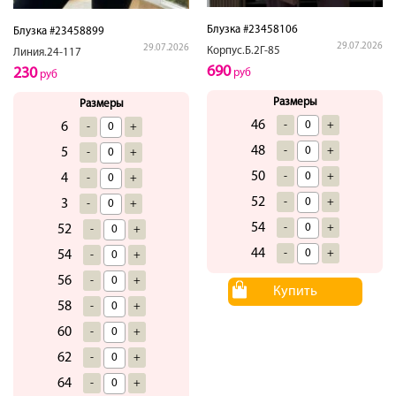
Блузка #23458106
Блузка #23458899
29.07.2026
29.07.2026
Корпус.Б.2Г-85
Линия.24-117
690
230
руб
руб
Размеры
Размеры
46
-
+
6
-
+
48
-
+
5
-
+
50
-
+
4
-
+
52
-
+
3
-
+
54
-
+
52
-
+
44
-
+
54
-
+
56
-
+
Купить
58
-
+
60
-
+
62
-
+
64
-
+