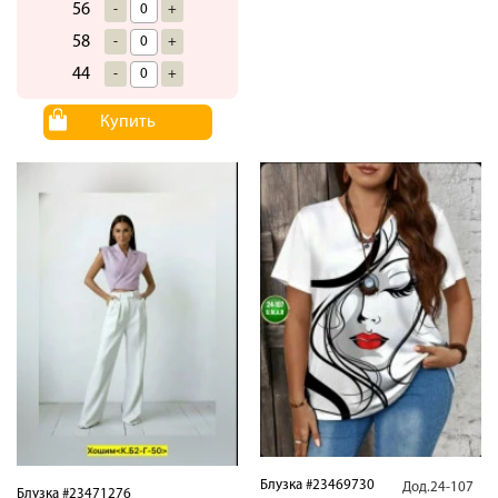
56
-
+
58
-
+
44
-
+
Купить
Блузка #23469730
Дод.24-107
Блузка #23471276