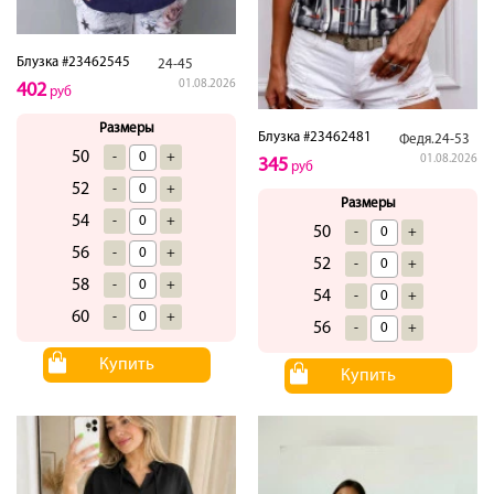
Блузка #23462545
24-45
01.08.2026
402
руб
Размеры
Блузка #23462481
Федя.24-53
50
-
+
01.08.2026
345
руб
52
-
+
Размеры
54
-
+
50
-
+
56
-
+
52
-
+
58
-
+
54
-
+
60
-
+
56
-
+
Купить
Купить