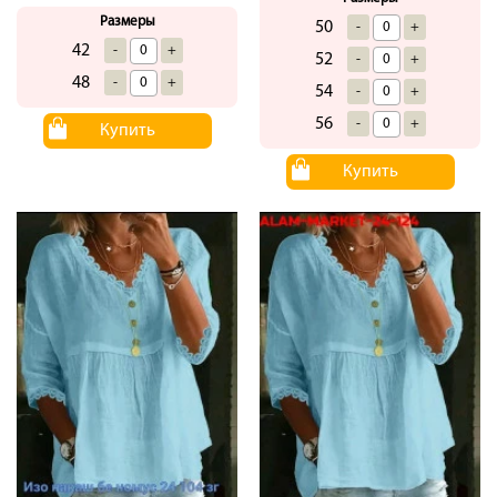
Размеры
50
-
+
42
-
+
52
-
+
48
-
+
54
-
+
56
-
+
Купить
Купить