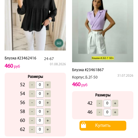
Блузка #23462416
24-67
01.08.2026
460
руб
Блузка #23461867
31.07.2026
Размеры
Корпус.Б.2Г-50
460
52
-
+
руб
54
-
+
Размеры
56
-
+
42
-
+
58
-
+
46
-
+
60
-
+
Купить
62
-
+