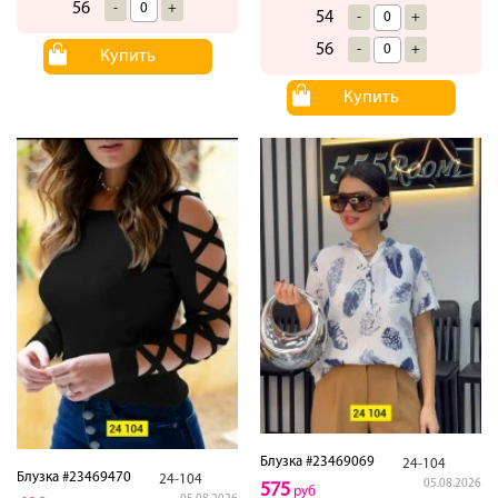
56
-
+
54
-
+
56
-
+
Купить
Купить
Блузка #23469069
24-104
Блузка #23469470
24-104
05.08.2026
575
руб