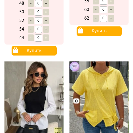
58
-
+
48
-
+
60
-
+
50
-
+
62
-
+
52
-
+
54
-
+
Купить
44
-
+
Купить