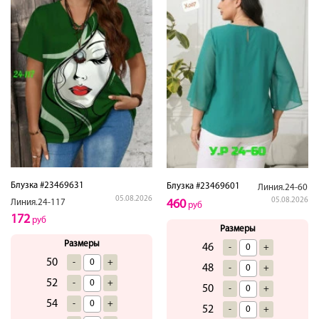
Блузка #23469631
Блузка #23469601
Линия.24-60
05.08.2026
05.08.2026
Линия.24-117
460
руб
172
руб
Размеры
Размеры
46
-
+
50
-
+
48
-
+
52
-
+
50
-
+
54
-
+
52
-
+