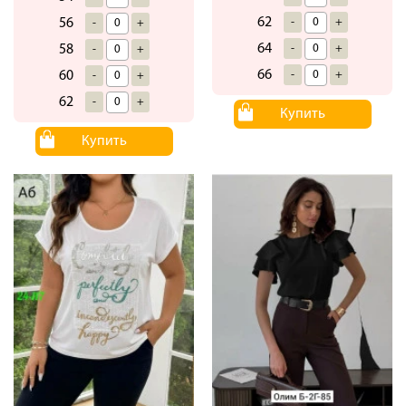
62
-
+
56
-
+
64
-
+
58
-
+
66
-
+
60
-
+
62
-
+
Купить
Купить