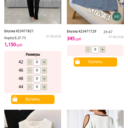
Блузка #23471821
Блузка #23471729
24-67
07.08.2026
07.08.2026
Корпу.Б.2Г-75
345
руб
1,150
руб
-
+
Размеры
Купить
42
-
+
46
-
+
48
-
+
44
-
+
Купить