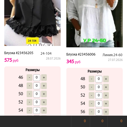
Блузка #23456205
24-104
Блузка #23456006
Линия.24-60
28.07.2026
575
27.07.2026
руб
345
руб
Размеры
Размеры
46
-
+
48
-
+
48
-
+
50
-
+
50
-
+
52
-
+
52
-
+
54
-
+
54
-
+
56
-
+
56
-
+
58
-
+
0
0
0
-
+