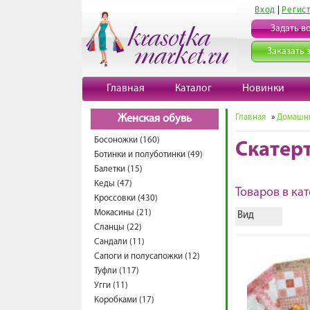
Вход
|
Регис
Задать в
Заказать 
Главная
Каталог
Новинки
Главная
»
Домашни
Женская обувь
Босоножки (160)
Скатер
Ботинки и полуботинки (49)
Балетки (15)
Кеды (47)
Товаров в кат
Кроссовки (430)
Мокасины (21)
Вид
Сланцы (22)
Сандали (11)
Сапоги и полусапожки (12)
Туфли (117)
Угги (11)
Коробками (17)