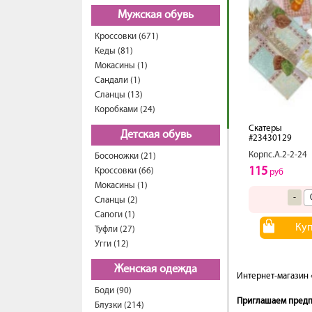
Мужская обувь
Кроссовки (671)
Кеды (81)
Мокасины (1)
Сандали (1)
Сланцы (13)
Коробками (24)
Скатеры
Детская обувь
#23430129
Корпс.А.2-2-24
Босоножки (21)
115
Кроссовки (66)
руб
Мокасины (1)
-
Сланцы (2)
Сапоги (1)
Ку
Туфли (27)
Угги (12)
Женская одежда
Интернет-магазин 
Боди (90)
Приглашаем предпр
Блузки (214)