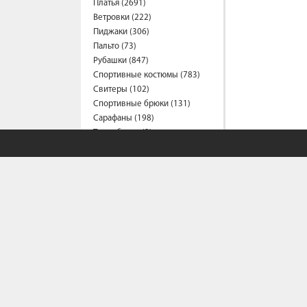
Платья (2691)
Ветровки (222)
Пиджаки (306)
Пальто (73)
Рубашки (847)
Спортивные костюмы (783)
Свитеры (102)
Спортивные брюки (131)
Сарафаны (198)
Термобелье (2)
Трусы (44)
Туники (214)
Толстовки (554)
Топы (155)
Футболки (1534)
Фартуки (3)
Халаты (41)
Шарфы и платки (37)
Шорты (463)
Штаны (663)
Юбки (322)
Плащи (5)