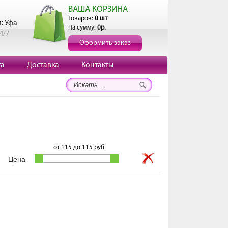
ВАША КОРЗИНА
Товаров:
0 шт
и:
Уфа
На сумму:
0р.
4/7
Оформить заказ
та
Доставка
Контакты
от
115
до
115
руб