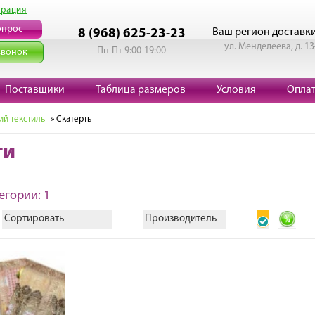
трация
опрос
Ваш регион доставк
8 (968) 625-23-23
ул. Менделеева, д. 13
Пн-Пт 9:00-19:00
звонок
Поставщики
Таблица размеров
Условия
Опла
й текстиль
» Скатерть
ти
егории: 1
Сортировать
Производитель