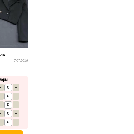
548
17.07.2026
меры
-
+
-
+
-
+
-
+
-
+