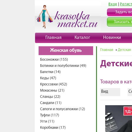
Вход
|
Регис
Задать в
Заказать 
Главная
Каталог
Новинки
Главная
»
Детская
Женская обувь
Босоножки (155)
Детски
Ботинки и полуботинки (49)
Балетки (14)
Кеды (47)
Товаров в кат
Кроссовки (452)
Мокасины (21)
Вид
С
Сланцы (22)
Сандали (11)
Сапоги и полусапожки (12)
Туфли (117)
Угги (11)
Коробками (17)