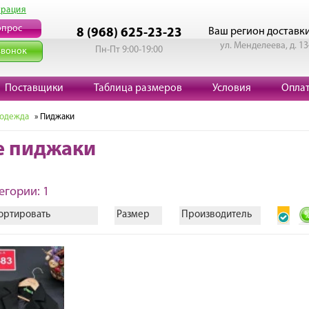
трация
опрос
Ваш регион доставк
8 (968) 625-23-23
ул. Менделеева, д. 13
Пн-Пт 9:00-19:00
звонок
Поставщики
Таблица размеров
Условия
Опла
 одежда
» Пиджаки
е пиджаки
егории: 1
ортировать
Размер
Производитель