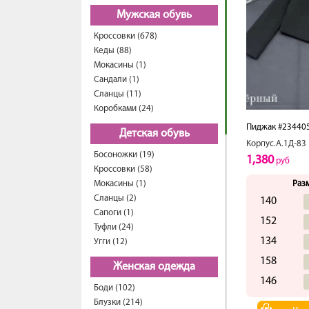
Мужская обувь
Кроссовки (678)
Кеды (88)
Мокасины (1)
Сандали (1)
Сланцы (11)
Коробками (24)
Пиджак #23440
Детская обувь
Корпус.А.1Д-83
Босоножки (19)
1,380
руб
Кроссовки (58)
Мокасины (1)
Раз
Сланцы (2)
140
Сапоги (1)
152
Туфли (24)
134
Угги (12)
158
Женская одежда
146
Боди (102)
Блузки (214)