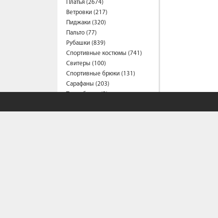
Платья (2674)
Ветровки (217)
Пиджаки (320)
Пальто (77)
Рубашки (839)
Спортивные костюмы (741)
Свитеры (100)
Спортивные брюки (131)
Сарафаны (203)
Термобелье (2)
Трусы (44)
Туники (219)
Толстовки (580)
Топы (164)
Футболки (1563)
Фартуки (3)
Халаты (15)
Шарфы и платки (45)
Шорты (464)
Штаны (686)
Юбки (316)
Плащи (9)