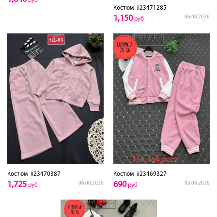
руб
Костюм
#23471285
1,150
06.08.2026
руб
Костюм
#23470387
Костюм
#23469327
1,725
690
06.08.2026
05.08.2026
руб
руб