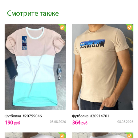
Смотрите также
Футболка
#20759046
Футболка
#20914701
190
364
08.08.2026
08.08.2026
руб
руб